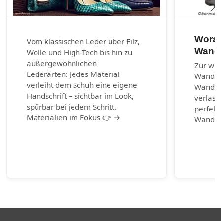
Worau
Vom klassischen Leder über Filz,
Wand
Wolle und High-Tech bis hin zu
außergewöhnlichen
Zur wic
Lederarten: Jedes Material
Wander
verleiht dem Schuh eine eigene
Wanders
Handschrift – sichtbar im Look,
verlass
spürbar bei jedem Schritt.
perfekt
Materialien im Fokus 👉 →
Wander