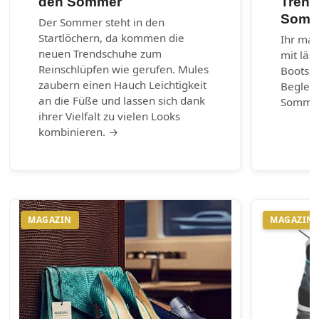
den Sommer
Trend
Somm
Der Sommer steht in den
Startlöchern, da kommen die
Ihr mar
neuen Trendschuhe zum
mit läs
Reinschlüpfen wie gerufen. Mules
Bootss
zaubern einen Hauch Leichtigkeit
Begleit
an die Füße und lassen sich dank
Somme
ihrer Vielfalt zu vielen Looks
kombinieren. →
MAGAZIN
MAGAZIN