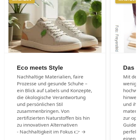
Eco meets Style
Das 1
Nachhaltige Materialien, faire
Mit den
Prozesse und gesunde Schuhe –
wenig 
ein Blick auf Labels und Konzepte,
hochwer
die ökologische Verantwortung
hinweg 
und persönlichen Stil
und ihr
zusammenbringen. Von
materia
zertifizierten Naturstoffen bis hin
zur opt
zu innovativen Alternativen
Guide b
- Nachhaltigkeit im Fokus 👉 →
perfekt
einen g