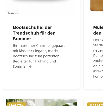
Bootsschuhe: der
Mules
Trendschuh für den
den 
Sommer
Der So
Startlö
Ihr maritimer Charme, gepaart
neuen 
mit lässiger Eleganz, macht
Reinsch
Bootsschuhe zum perfekten
zaubern
Begleiter für Frühling und
an die 
Sommer. →
ihrer Vi
kombin
MAGAZIN
MAGAZIN