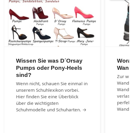
Wissen Sie was D´Orsay
Worau
Pumps oder Pony-Heels
Wand
sind?
Zur wic
Wander
Wenn nicht, schauen Sie einmal in
Wanders
unserem Schuhlexikon vorbei.
verlass
Hier finden Sie eine Überblick
perfekt
über die wichtigsten
Wander
Schuhmodelle und Schuharten. →