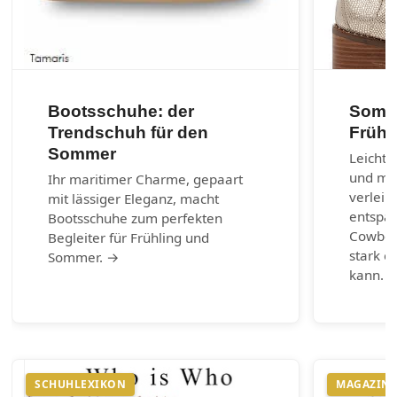
Bootsschuhe: der
Somme
Trendschuh für den
Frühl
Sommer
Leichte
und max
Ihr maritimer Charme, gepaart
verleih
mit lässiger Eleganz, macht
entspa
Bootsschuhe zum perfekten
Cowboy-
Begleiter für Frühling und
stark e
Sommer. →
kann. 
SCHUHLEXIKON
MAGAZIN