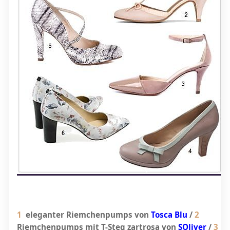
1
eleganter Riemchenpumps von
Tosca Blu
/
2
Riemchenpumps mit T-Steg zartrosa von
SOliver
/
3
P