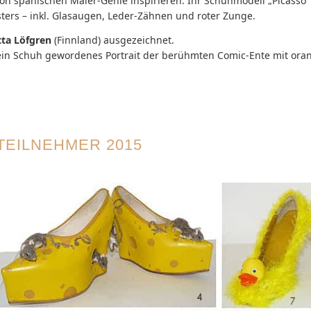
n von spanischen Maler-Genie inspirieren. Ihr Schuhmodell „Picass
sters – inkl. Glasaugen, Leder-Zähnen und roter Zunge.
tta Löfgren
(Finnland) ausgezeichnet.
t ein Schuh gewordenes Portrait der berühmten Comic-Ente mit or
TEILNEHMER 2015