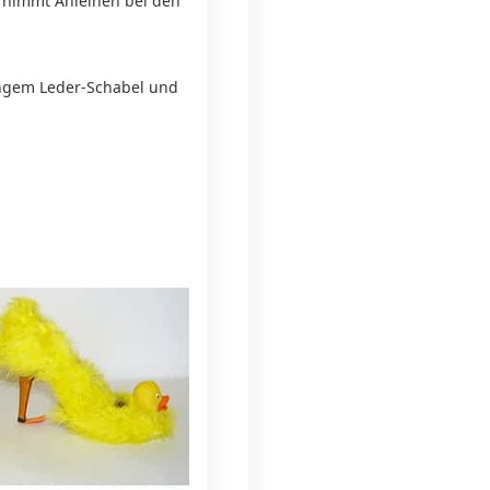
o“ nimmt Anleihen bei den
angem Leder-Schabel und