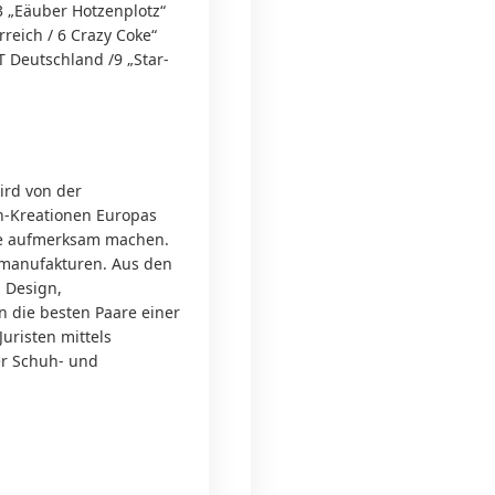
 „Eäuber Hotzenplotz“
rreich / 6 Crazy Coke“
 Deutschland /9 „Star-
rd von der
h-Kreationen Europas
che aufmerksam machen.
hmanufakturen. Aus den
, Design,
n die besten Paare einer
uristen mittels
er Schuh- und