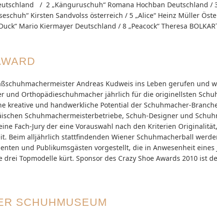
eutschland / 2 „Känguruschuh“ Romana Hochban Deutschland / 3
eschuh“ Kirsten Sandvolss österreich / 5 „Alice“ Heinz Müller Öste
Duck“ Mario Kiermayer Deutschland / 8 „Peacock“ Theresa BOLKART
AWARD
aßschuhmachermeister Andreas Kudweis ins Leben gerufen und wi
und Orthopädieschuhmacher jährlich für die originellsten Schu
ohe kreative und handwerkliche Potential der Schuhmacher-Bran
opäischen Schuhmachermeisterbetriebe, Schuh-Designer und Schu
ine Fach-Jury der eine Vorauswahl nach den Kriterien Originalität
it. Beim alljährlich stattfindenden Wiener Schuhmacherball werde
enten und Publikumsgästen vorgestellt, die in Anwesenheit eines J
 drei Topmodelle kürt. Sponsor des Crazy Shoe Awards 2010 ist d
NER SCHUHMUSEUM