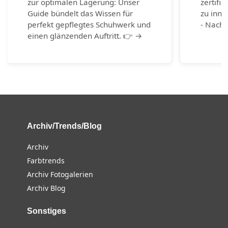
zur optimalen Lagerung: Unser
zertifiz
Guide bündelt das Wissen für
zu inno
perfekt gepflegtes Schuhwerk und
- Nachh
einen glänzenden Auftritt. 👉 →
Archiv/Trends/Blog
Archiv
Farbtrends
Archiv Fotogalerien
Archiv Blog
Sonstiges