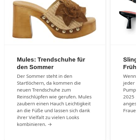
Mules: Trendschuhe für
Sling
den Sommer
Frühj
Der Sommer steht in den
Wenn es
Startlöchern, da kommen die
jeder G
neuen Trendschuhe zum
Pumps.
Reinschlüpfen wie gerufen. Mules
2025 si
zaubern einen Hauch Leichtigkeit
angesag
an die Füße und lassen sich dank
Frauen 
ihrer Vielfalt zu vielen Looks
kombinieren. →