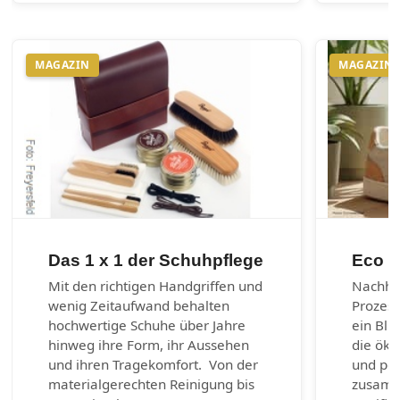
MAGAZIN
MAGAZIN
Das 1 x 1 der Schuhpflege
Eco m
Mit den richtigen Handgriffen und
Nachhal
wenig Zeitaufwand behalten
Prozes
hochwertige Schuhe über Jahre
ein Bli
hinweg ihre Form, ihr Aussehen
die öko
und ihren Tragekomfort. Von der
und per
materialgerechten Reinigung bis
zusamm