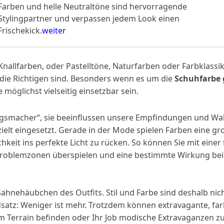
Farben und helle Neutraltöne sind hervorragende
Stylingpartner und verpassen jedem Look einen
Frischekick.
weiter
lfarben, oder Pastelltöne, Naturfarben oder Farbklassiker
die Richtigen sind. Besonders wenn es um die
Schuhfarbe
 möglichst vielseitig einsetzbar sein.
ngsmacher“, sie beeinflussen unsere Empfindungen und W
ielt eingesetzt. Gerade in der Mode spielen
Farben eine gr
chkeit ins perfekte Licht zu rücken. So können Sie mit ein
Problemzonen überspielen und eine bestimmte Wirkung bei 
ahnehäubchen des Outfits. Stil und Farbe sind deshalb ni
ndsatz: Weniger ist mehr. Trotzdem können extravagante, 
 Terrain befinden oder Ihr Job modische Extravaganzen zul