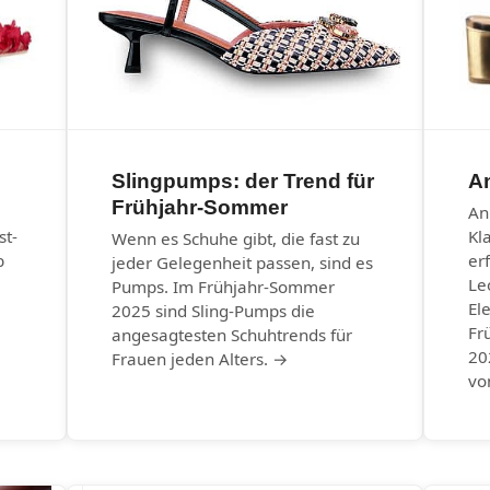
Slingpumps: der Trend für
An
Frühjahr-Sommer
An
st-
Kl
Wenn es Schuhe gibt, die fast zu
b
er
jeder Gelegenheit passen, sind es
Le
Pumps. Im Frühjahr-Sommer
El
2025 sind Sling-Pumps die
Fr
angesagtesten Schuhtrends für
20
Frauen jeden Alters. →
vo