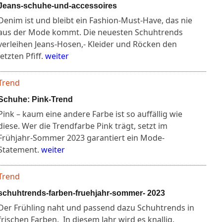
Jeans-schuhe-und-accessoires
Denim ist und bleibt ein Fashion-Must-Have, das nie
aus der Mode kommt. Die neuesten Schuhtrends
verleihen Jeans-Hosen,- Kleider und Röcken den
letzten Pfiff.
weiter
Trend
Schuhe: Pink-Trend
Pink – kaum eine andere Farbe ist so auffällig wie
diese. Wer die Trendfarbe Pink trägt, setzt im
Frühjahr-Sommer 2023 garantiert ein Mode-
Statement.
weiter
Trend
schuhtrends-farben-fruehjahr-sommer- 2023
Der Frühling naht und passend dazu Schuhtrends in
frischen Farben. In diesem Jahr wird es knallig.