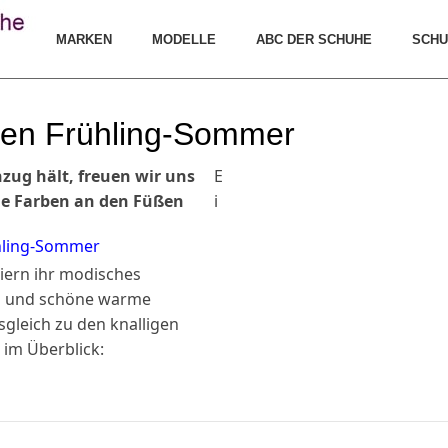
MARKEN
MODELLE
ABC DER SCHUHE
SCHU
ben Frühling-Sommer
zug hält, freuen wir uns
E
che Farben an den Füßen
i
hling-Sommer
eiern ihr modisches
n und schöne warme
gleich zu den knalligen
s im Überblick: