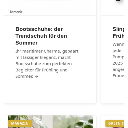
Bootsschuhe: der
Sling
Trendschuh für den
Frühj
Sommer
Wenn es
jeder G
Ihr maritimer Charme, gepaart
Pumps.
mit lässiger Eleganz, macht
2025 si
Bootsschuhe zum perfekten
angesag
Begleiter für Frühling und
Frauen 
Sommer. →
MAGAZIN
GREEN SH