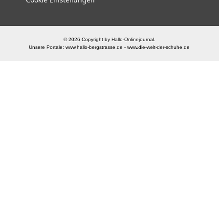
© 2026 Copyright by Hallo-Onlinejournal.
Unsere Portale:
www.hallo-bergstrasse.de
-
www.die-welt-der-schuhe.de