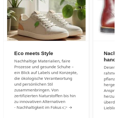
Eco meets Style
Nachh
handg
Nachhaltige Materialien, faire
Prozesse und gesunde Schuhe –
Desenra
ein Blick auf Labels und Konzepte,
rahmen
die ökologische Verantwortung
pflanzl
und persönlichen Stil
hergest
zusammenbringen. Von
Anspruc
zertifizierten Naturstoffen bis hin
herzust
zu innovativen Alternativen
überda
- Nachhaltigkeit im Fokus 👉 →
Lieblin