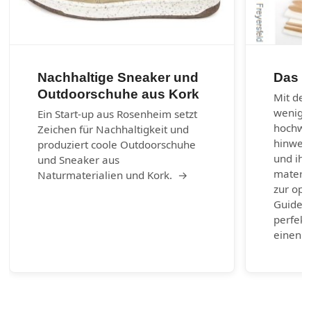
Nachhaltige Sneaker und
Das 1
Outdoorschuhe aus Kork
Mit den
wenig 
Ein Start-up aus Rosenheim setzt
hochwer
Zeichen für Nachhaltigkeit und
hinweg 
produziert coole Outdoorschuhe
und ihr
und Sneaker aus
materia
Naturmaterialien und Kork. →
zur opt
Guide b
perfekt
einen g