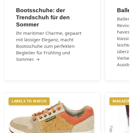
Bootsschuhe: der
Balle
Trendschuh für den
Balleri
Sommer
Revival
haves d
Ihr maritimer Charme, gepaart
klassis
mit lässiger Eleganz, macht
leichte
Bootsschuhe zum perfekten
überzeu
Begleiter für Frühling und
Vielsei
Sommer. →
Ausstr
LABELS TO WATCH
MAGAZIN