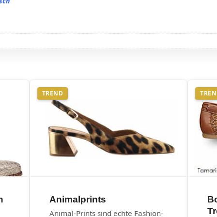
isch
TREND
TRE
n
Animalprints
B
T
Animal-Prints sind echte Fashion-