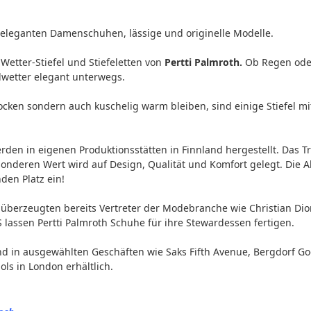
h-eleganten Damenschuhen, lässige und originelle Modelle.
Wetter-Stiefel und Stiefeletten von
Pertti Palmroth.
Ob Regen oder
lwetter elegant unterwegs.
rocken sondern auch kuschelig warm bleiben, sind einige Stiefel
den in eigenen Produktionsstätten in Finnland hergestellt. Das T
onderen Wert wird auf Design, Qualität und Komfort gelegt. Die Al
en Platz ein!
berzeugten bereits Vertreter der Modebranche wie Christian Dior,
S lassen Pertti Palmroth Schuhe für ihre Stewardessen fertigen.
ind in ausgewählten Geschäften wie Saks Fifth Avenue, Bergdorf
ls in London erhältlich.