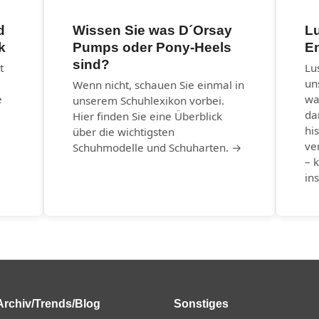
d
Wissen Sie was D´Orsay
Lu
k
Pumps oder Pony-Heels
E
sind?
t
Lu
un
Wenn nicht, schauen Sie einmal in
e
wa
unserem Schuhlexikon vorbei.
da
Hier finden Sie eine Überblick
hi
über die wichtigsten
ve
Schuhmodelle und Schuharten. →
– k
in
Archiv/Trends/Blog
Sonstiges