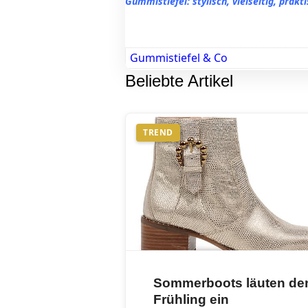
Gummistiefel: stylisch, vielseitig, prakt
Gummistiefel & Co
Beliebte Artikel
TREND
Sommerboots läuten de
Frühling ein