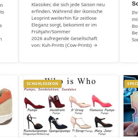
S
Klassiker, die sich jede Saison neu
en
erfinden. Während der ikonische
ts
Ih
Leoprint weiterhin für zeitlose
mi
Eleganz sorgt, bekommt er im
s
Bo
Frühjahr/Sommer
Be
2026 aufregende Gesellschaft
n
So
von: Kuh-Prints (Cow-Prints) →
SCHUHLEXIKON
SPEC