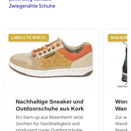
Zwiegenähte Schuhe
LABELS TO WATCH
MAGAZIN
Nachhaltige Sneaker und
Worau
Outdoorschuhe aus Kork
Wand
Ein Start-up aus Rosenheim setzt
Zur wic
Zeichen für Nachhaltigkeit und
Wander
produziert coole Outdoorschuhe
Wanders