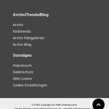
Archiv/Trends/Blog
Archiv
Farbtrends
Archiv Fotogalerien
Archiv Blog
Sonstiges
Impressum
Datenschutz
GNU-Lizenz
Cookie Einstellungen
© 2026 Copyright by Hallo-Onlinejournal.
Unsere Portale:
www.hallo-bergstrasse.de
-
www.die-welt-der-schuhe.de