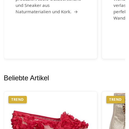
und Sneaker aus
verlass
Naturmaterialien und Kork. →
perfekt
Wander
Beliebte Artikel
TREND
TREND