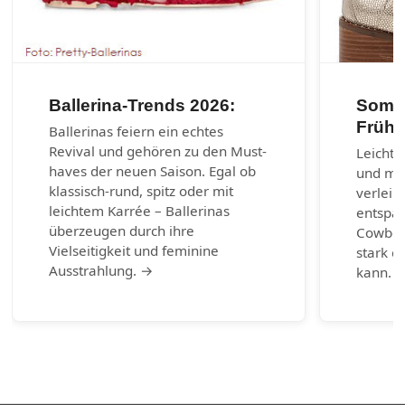
Ballerina-Trends 2026:
Somme
Frühl
Ballerinas feiern ein echtes
Revival und gehören zu den Must-
Leichte
haves der neuen Saison. Egal ob
und max
klassisch-rund, spitz oder mit
verleih
leichtem Karrée – Ballerinas
entspa
überzeugen durch ihre
Cowboy-
Vielseitigkeit und feminine
stark e
Ausstrahlung. →
kann. 