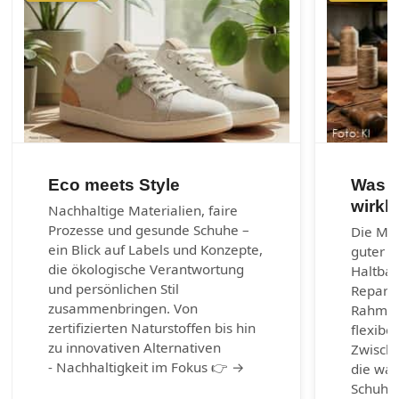
Eco meets Style
Was e
wirkl
Nachhaltige Materialien, faire
Prozesse und gesunde Schuhe –
Die Mac
ein Blick auf Labels und Konzepte,
guter S
die ökologische Verantwortung
Haltbark
und persönlichen Stil
Reparie
zusammenbringen. Von
Rahmen
zertifizierten Naturstoffen bis hin
flexibel
zu innovativen Alternativen
Zwische
- Nachhaltigkeit im Fokus 👉 →
die wah
Schuhm