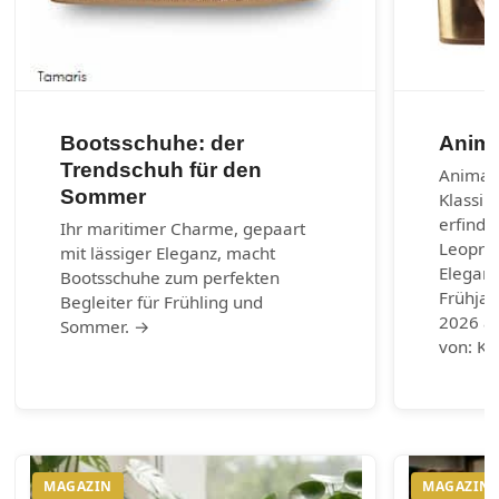
Bootsschuhe: der
Anima
Trendschuh für den
Animal-
Sommer
Klassik
erfinde
Ihr maritimer Charme, gepaart
Leoprin
mit lässiger Eleganz, macht
Eleganz
Bootsschuhe zum perfekten
Frühja
Begleiter für Frühling und
2026 au
Sommer. →
von: Ku
MAGAZIN
MAGAZIN