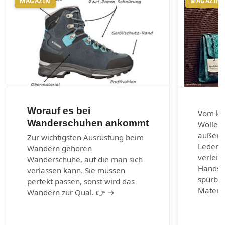
MAGAZIN
MAGAZIN
Worauf es bei
Vom kla
Wanderschuhen ankommt
Wolle u
außerg
Zur wichtigsten Ausrüstung beim
Lederar
Wandern gehören
verleih
Wanderschuhe, auf die man sich
Handsch
verlassen kann. Sie müssen
spürbar
perfekt passen, sonst wird das
Materia
Wandern zur Qual. 👉 →