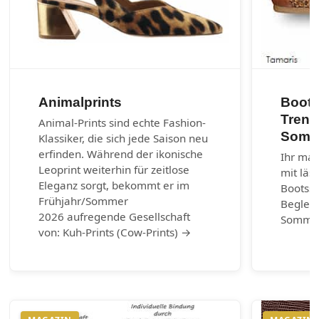
Animalprints
Boots
Trend
Animal-Prints sind echte Fashion-
Somm
Klassiker, die sich jede Saison neu
erfinden. Während der ikonische
Ihr mar
Leoprint weiterhin für zeitlose
mit läs
Eleganz sorgt, bekommt er im
Bootss
Frühjahr/Sommer
Begleit
2026 aufregende Gesellschaft
Somme
von: Kuh-Prints (Cow-Prints) →