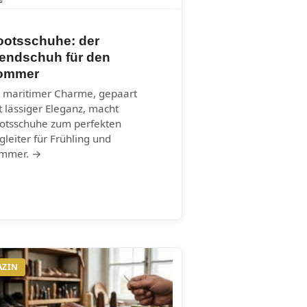
ootsschuhe: der
rendschuh für den
ommer
r maritimer Charme, gepaart
t lässiger Eleganz, macht
otsschuhe zum perfekten
gleiter für Frühling und
mmer. →
AZIN