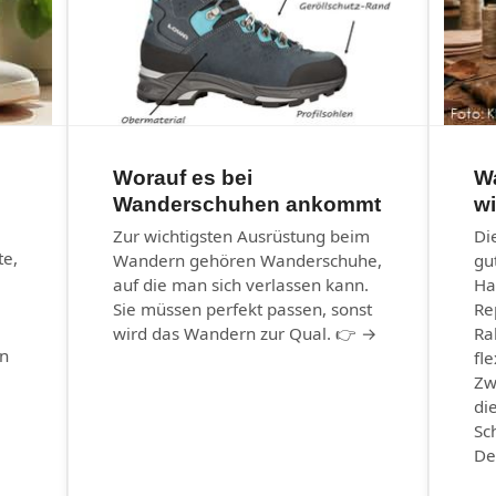
Worauf es bei
W
Wanderschuhen ankommt
wi
–
Zur wichtigsten Ausrüstung beim
Di
te,
Wandern gehören Wanderschuhe,
gu
auf die man sich verlassen kann.
Ha
Sie müssen perfekt passen, sonst
Re
wird das Wandern zur Qual. 👉 →
Ra
in
fle
Zw
di
Sc
De