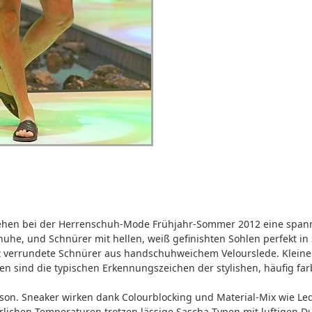
 gehen bei der Herrenschuh-Mode Frühjahr-Sommer 2012 eine span
huhe, und Schnürer mit hellen, weiß gefinishten Sohlen perfekt in
it verrundete Schnürer aus handschuhweichem Velourslede. Kleine 
en sind die typischen Erkennungszeichen der stylishen, häufig far
Saison. Sneaker wirken dank Colourblocking und Material-Mix wie 
lichen Temperaturen trotzen lässige Sascha-Typen mit luftigen Du