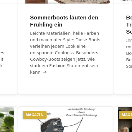
Sommerboots läuten den
B
Frühling ein
T
S
Leichte Materialien, helle Farben
und maximaler Style: Diese Boots
Ih
verleihen jedem Look eine
mi
es
entspannte Coolness. Besonders
Bo
it
Cowboy-Boots zeigen jetzt, wie
Be
nk
stark ein Fashion-Statement sein
So
kann. →
MAGAZIN
MAG