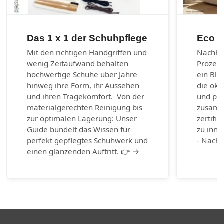
Das 1 x 1 der Schuhpflege
Eco m
Mit den richtigen Handgriffen und
Nachhal
wenig Zeitaufwand behalten
Prozes
hochwertige Schuhe über Jahre
ein Bli
hinweg ihre Form, ihr Aussehen
die öko
und ihren Tragekomfort. Von der
und per
materialgerechten Reinigung bis
zusamm
zur optimalen Lagerung: Unser
zertifiz
Guide bündelt das Wissen für
zu inno
perfekt gepflegtes Schuhwerk und
- Nachh
einen glänzenden Auftritt. 👉 →