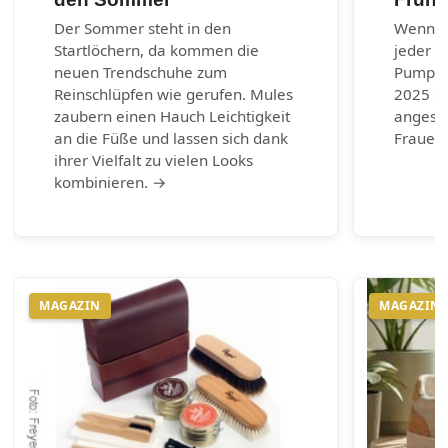
Der Sommer steht in den
Wenn es
Startlöchern, da kommen die
jeder G
neuen Trendschuhe zum
Pumps.
Reinschlüpfen wie gerufen. Mules
2025 si
zaubern einen Hauch Leichtigkeit
angesag
an die Füße und lassen sich dank
Frauen 
ihrer Vielfalt zu vielen Looks
kombinieren. →
MAGAZIN
MAGAZIN