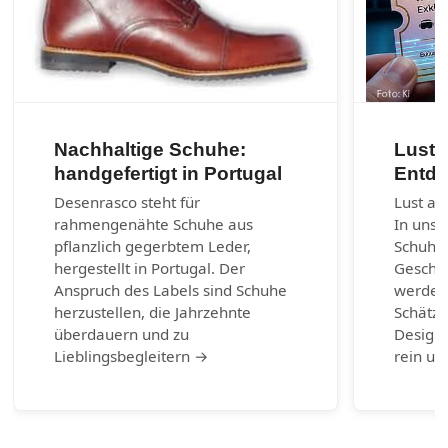
Nachhaltige Schuhe:
Lust 
handgefertigt in Portugal
Entde
Desenrasco steht für
Lust au
rahmengenähte Schuhe aus
In unse
pflanzlich gegerbtem Leder,
Schuhm
hergestellt in Portugal. Der
Geschic
Anspruch des Labels sind Schuhe
werden.
herzustellen, die Jahrzehnte
Schätze
überdauern und zu
Design-
Lieblingsbegleitern →
rein un