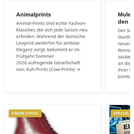
Animalprints
Mules
den 
Animal-Prints sind echte Fashion-
Klassiker, die sich jede Saison neu
Der So
erfinden. Während der ikonische
Startlö
Leoprint weiterhin für zeitlose
neuen 
Eleganz sorgt, bekommt er im
Reinsch
Frühjahr/Sommer
zaubern
2026 aufregende Gesellschaft
an die 
von: Kuh-Prints (Cow-Prints) →
ihrer Vi
kombin
GREEN SHOES
SPECIAL