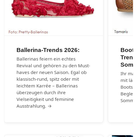
Ballerina-Trends 2026:
Boots
Trend
Ballerinas feiern ein echtes
Somm
Revival und gehören zu den Must-
haves der neuen Saison. Egal ob
Ihr mar
klassisch-rund, spitz oder mit
mit läs
leichtem Karrée – Ballerinas
Bootss
überzeugen durch ihre
Begleit
Vielseitigkeit und feminine
Somme
Ausstrahlung. →