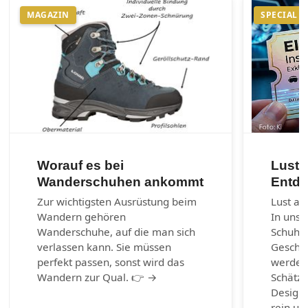
MAGAZIN
SPECIAL
Worauf es bei
Lust 
Wanderschuhen ankommt
Entde
Zur wichtigsten Ausrüstung beim
Lust au
Wandern gehören
In unse
Wanderschuhe, auf die man sich
Schuhm
verlassen kann. Sie müssen
Geschic
perfekt passen, sonst wird das
werden.
Wandern zur Qual. 👉 →
Schätze
Design-
rein un