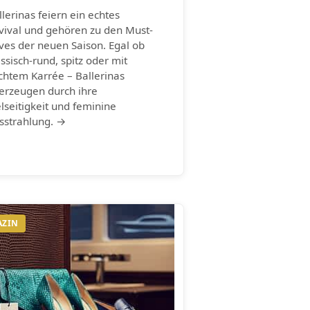
llerinas feiern ein echtes
vival und gehören zu den Must-
ves der neuen Saison. Egal ob
assisch-rund, spitz oder mit
ichtem Karrée – Ballerinas
erzeugen durch ihre
elseitigkeit und feminine
sstrahlung. →
AZIN