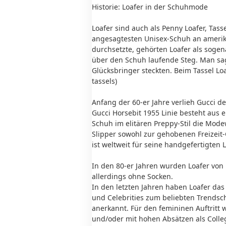
Historie: Loafer in der Schuhmode
Loafer sind auch als Penny Loafer, Tass
angesagtesten Unisex-Schuh an amerika
durchsetzte, gehörten Loafer als soge
über den Schuh laufende Steg. Man sag
Glücksbringer steckten. Beim Tassel L
tassels)
Anfang der 60-er Jahre verlieh Gucci d
Gucci Horsebit 1955 Linie besteht aus 
Schuh im elitären Preppy-Stil die Mod
Slipper sowohl zur gehobenen Freizeit-
ist weltweit für seine handgefertigten 
In den 80-er Jahren wurden Loafer von 
allerdings ohne Socken.
In den letzten Jahren haben Loafer da
und Celebrities zum beliebten Trendsch
anerkannt. Für den femininen Auftritt
und/oder mit hohen Absätzen als Col