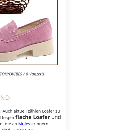
s.TOKYOVIBES / 8 Vanzetti
END
d. Auch aktuell zählen Loafer zu
flache Loafer
und
d liegen
n, die an
Mules
erinnern.
n