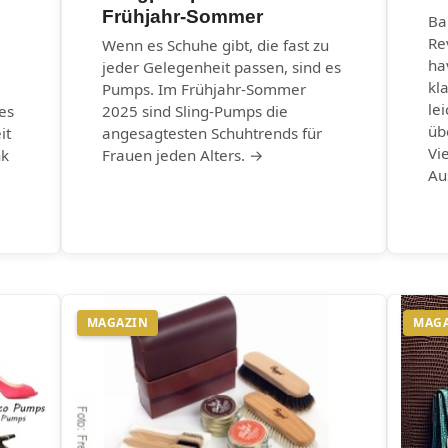
Frühjahr-Sommer
Ba
Re
Wenn es Schuhe gibt, die fast zu
ha
jeder Gelegenheit passen, sind es
kl
Pumps. Im Frühjahr-Sommer
le
es
2025 sind Sling-Pumps die
üb
it
angesagtesten Schuhtrends für
Vi
nk
Frauen jeden Alters. →
Au
MAGAZIN
MAG