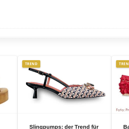
TREND
TRE
Slingpumps: der Trend für
Ba