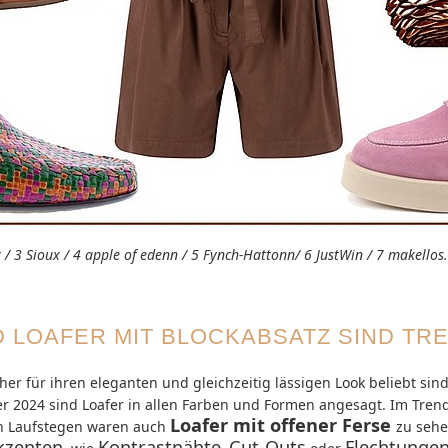
 / 3 Sioux / 4 apple of edenn / 5 Fynch-Hattonn/ 6 JustWin / 7 makello
 LOAFER MIT BLOCKABSATZ SIND TR
 jeher für ihren eleganten und gleichzeitig lässigen Look beliebt sin
 2024 sind Loafer in allen Farben und Formen angesagt. Im Tren
Loafer mit offener Ferse
en Laufstegen waren auch
zu sehe
kzenten
Kontrastnähte
Cut-Outs
Flechtunge