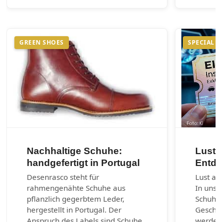
GREEN SHOES
SPECIAL
Nachhaltige Schuhe:
Lust 
handgefertigt in Portugal
Entde
Desenrasco steht für
Lust au
rahmengenähte Schuhe aus
In unse
pflanzlich gegerbtem Leder,
Schuhm
hergestellt in Portugal. Der
Geschic
Anspruch des Labels sind Schuhe
werden.