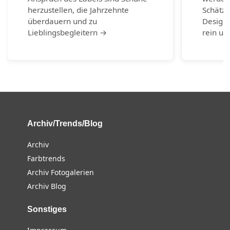
herzustellen, die Jahrzehnte
Schätze
überdauern und zu
Design-
Lieblingsbegleitern →
rein un
Archiv/Trends/Blog
Archiv
Farbtrends
Archiv Fotogalerien
Archiv Blog
Sonstiges