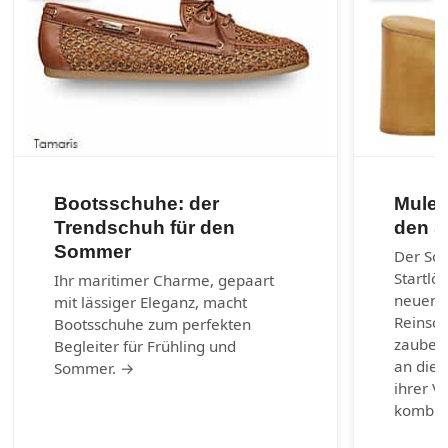
Bootsschuhe: der
Mules
Trendschuh für den
den 
Sommer
Der So
Startlö
Ihr maritimer Charme, gepaart
neuen 
mit lässiger Eleganz, macht
Reinsch
Bootsschuhe zum perfekten
zaubern
Begleiter für Frühling und
an die 
Sommer. →
ihrer Vi
kombin