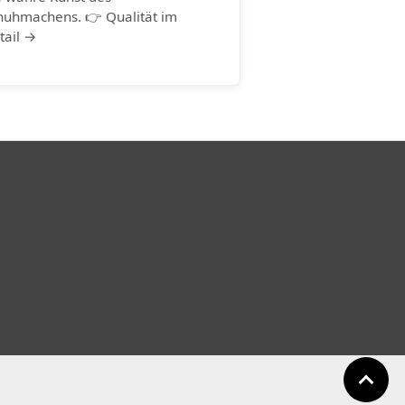
huhmachens. 👉 Qualität im
tail →