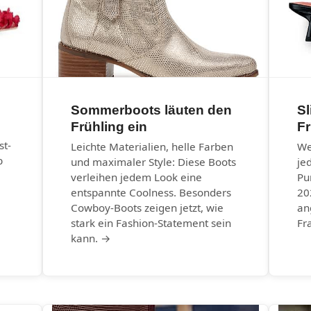
Sommerboots läuten den
Sl
Frühling ein
F
st-
Leichte Materialien, helle Farben
We
b
und maximaler Style: Diese Boots
je
verleihen jedem Look eine
Pu
entspannte Coolness. Besonders
20
Cowboy-Boots zeigen jetzt, wie
an
stark ein Fashion-Statement sein
Fr
kann. →