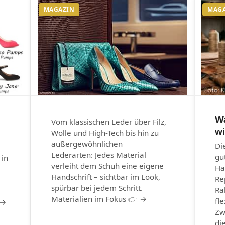
MAGAZIN
MAG
W
Vom klassischen Leder über Filz,
wi
Wolle und High-Tech bis hin zu
außergewöhnlichen
Di
Lederarten: Jedes Material
gu
 in
verleiht dem Schuh eine eigene
Ha
Handschrift – sichtbar im Look,
Re
spürbar bei jedem Schritt.
Ra
Materialien im Fokus 👉 →
fle
 →
Zw
di