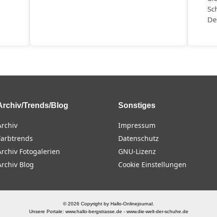
Sc
De
Archiv/Trends/Blog
Sonstiges
Archiv
Impressum
Farbtrends
Datenschutz
Archiv Fotogalerien
GNU-Lizenz
Archiv Blog
Cookie Einstellungen
© 2026 Copyright by Hallo-Onlinejournal.
Unsere Portale:
www.hallo-bergstrasse.de
-
www.die-welt-der-schuhe.de