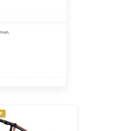
zman
.
ND