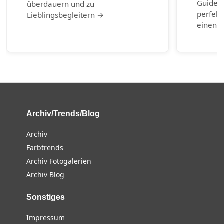
Guide b
überdauern und zu
perfekt
Lieblingsbegleitern →
einen g
Archiv/Trends/Blog
Archiv
Farbtrends
Archiv Fotogalerien
Archiv Blog
Sonstiges
Impressum