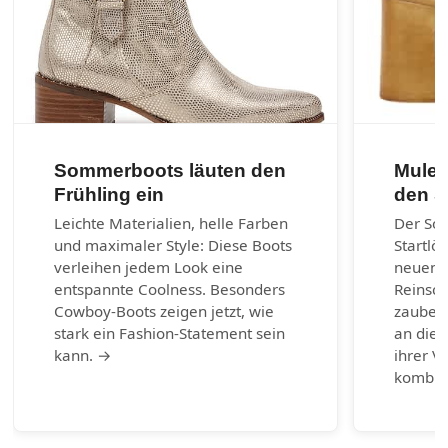
Sommerboots läuten den
Mules
Frühling ein
den 
Leichte Materialien, helle Farben
Der So
und maximaler Style: Diese Boots
Startlö
verleihen jedem Look eine
neuen 
entspannte Coolness. Besonders
Reinsch
Cowboy-Boots zeigen jetzt, wie
zaubern
stark ein Fashion-Statement sein
an die 
kann. →
ihrer Vi
kombin