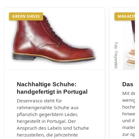
GREEN SHOES
MAGAZIN
Nachhaltige Schuhe:
Das 1
handgefertigt in Portugal
Mit den
wenig 
Desenrasco steht für
hochwer
rahmengenähte Schuhe aus
hinweg 
pflanzlich gegerbtem Leder,
und ihr
hergestellt in Portugal. Der
materia
Anspruch des Labels sind Schuhe
zur opt
herzustellen, die Jahrzehnte