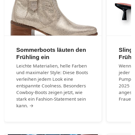
Sommerboots läuten den
Sling
Frühling ein
Frühj
Leichte Materialien, helle Farben
Wenn es
und maximaler Style: Diese Boots
jeder G
verleihen jedem Look eine
Pumps.
entspannte Coolness. Besonders
2025 si
Cowboy-Boots zeigen jetzt, wie
angesag
stark ein Fashion-Statement sein
Frauen 
kann. →