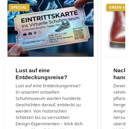
SPECIAL
GREEN SH
Lust auf eine
Nachh
Entdeckungsreise?
handg
Lust auf eine Entdeckungsreise?
Desenra
In unserem virtuellen
rahmen
Schuhmuseum warten hunderte
pflanzl
Geschichten darauf, entdeckt zu
hergest
werden. Von historischen
Anspruc
Schätzen bis zu verrückten
herzust
Design-Experimenten – klick dich
überda