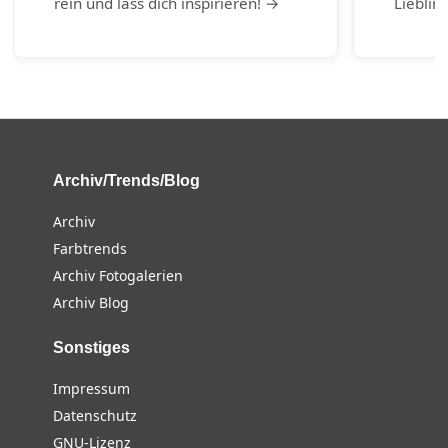
rein und lass dich inspirieren! →
Lieblin
Archiv/Trends/Blog
Archiv
Farbtrends
Archiv Fotogalerien
Archiv Blog
Sonstiges
Impressum
Datenschutz
GNU-Lizenz