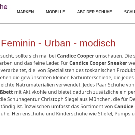
MARKEN
MODELLE
ABC DER SCHUHE
SCHU
 Feminin - Urban - modisch
sucht, sollte sich mal bei
Candice Cooper
umschauen. Die 
Farben und das feine Leder. Für
Candice Cooper Sneaker
we
verarbeitet, die von Spezialisten des toskanischen Produk
ehen die gewünschten kleinen Farbunterschiede, die jedes 
eichte Natrumaterialien verwendet. Jedes Paar Schuhe von
ußbett
mit Aktivkohle und bietet dadurch zusätzliche ein pe
die Schuhagentur Christoph Siegel aus München, die für De
tändig ist. Inzwischen umfasst das Sortiment von
Candice
he, Herrenschuhe und Kinderschuhe wie Stiefel, Pumps u