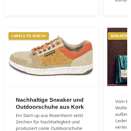
LABELS TO WATCH
MAGAZIN
Nachhaltige Sneaker und
Vom kla
Outdoorschuhe aus Kork
Wolle u
außerg
Ein Start-up aus Rosenheim setzt
Lederar
Zeichen für Nachhaltigkeit und
verleih
produziert coole Outdoorschuhe