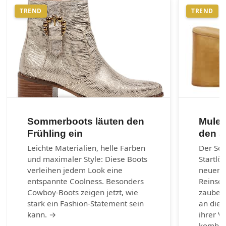
TREND
TREND
Sommerboots läuten den
Mules
Frühling ein
den 
Leichte Materialien, helle Farben
Der So
und maximaler Style: Diese Boots
Startlö
verleihen jedem Look eine
neuen 
entspannte Coolness. Besonders
Reinsch
Cowboy-Boots zeigen jetzt, wie
zaubern
stark ein Fashion-Statement sein
an die 
kann. →
ihrer Vi
kombin