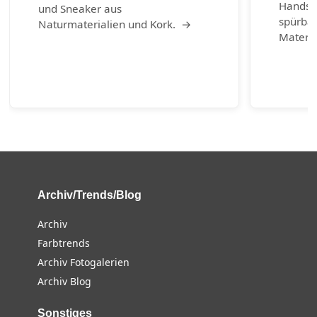
Handsch
und Sneaker aus
spürbar
Naturmaterialien und Kork. →
Materia
Archiv/Trends/Blog
Archiv
Farbtrends
Archiv Fotogalerien
Archiv Blog
Sonstiges