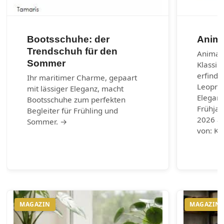
Bootsschuhe: der
Anima
Trendschuh für den
Animal-
Sommer
Klassik
erfinde
Ihr maritimer Charme, gepaart
Leoprin
mit lässiger Eleganz, macht
Eleganz
Bootsschuhe zum perfekten
Frühja
Begleiter für Frühling und
2026 au
Sommer. →
von: Ku
MAGAZIN
MAGAZIN