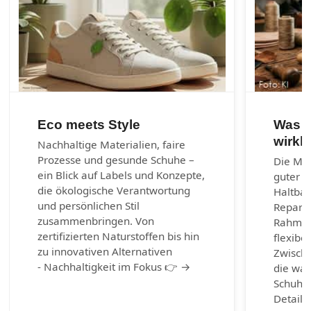
Eco meets Style
Was e
wirkl
Nachhaltige Materialien, faire
Prozesse und gesunde Schuhe –
Die Mac
ein Blick auf Labels und Konzepte,
guter S
die ökologische Verantwortung
Haltbark
und persönlichen Stil
Reparie
zusammenbringen. Von
Rahmen
zertifizierten Naturstoffen bis hin
flexibel
zu innovativen Alternativen
Zwische
- Nachhaltigkeit im Fokus 👉 →
die wah
Schuhm
Detail 