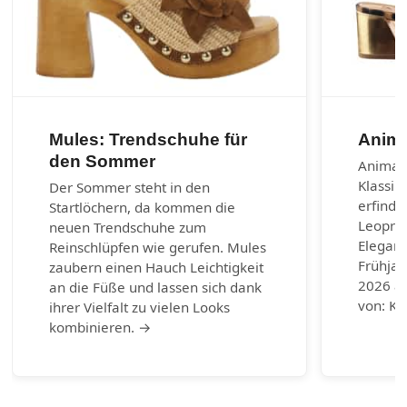
Mules: Trendschuhe für
Anima
den Sommer
Animal-
Klassik
Der Sommer steht in den
erfinde
Startlöchern, da kommen die
Leoprin
neuen Trendschuhe zum
Eleganz
Reinschlüpfen wie gerufen. Mules
Frühja
zaubern einen Hauch Leichtigkeit
2026 au
an die Füße und lassen sich dank
von: Ku
ihrer Vielfalt zu vielen Looks
kombinieren. →