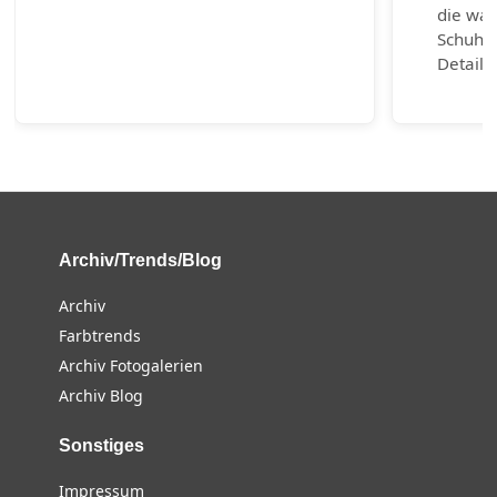
die wah
Schuhm
Detail 
Archiv/Trends/Blog
Archiv
Farbtrends
Archiv Fotogalerien
Archiv Blog
Sonstiges
Impressum