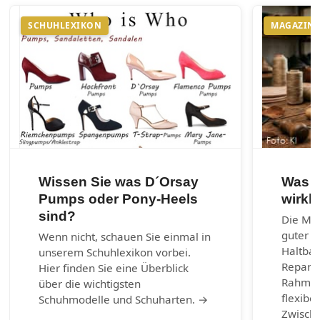
SCHUHLEXIKON
MAGAZIN
Wissen Sie was D´Orsay
Was e
Pumps oder Pony-Heels
wirkl
sind?
Die Mac
guter S
Wenn nicht, schauen Sie einmal in
Haltbark
unserem Schuhlexikon vorbei.
Reparie
Hier finden Sie eine Überblick
Rahmen
über die wichtigsten
flexibel
Schuhmodelle und Schuharten. →
Zwische