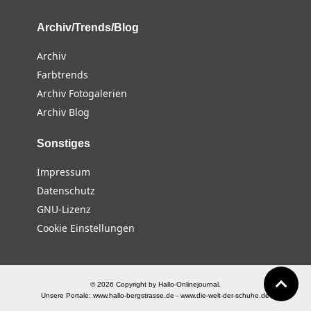
Archiv/Trends/Blog
Archiv
Farbtrends
Archiv Fotogalerien
Archiv Blog
Sonstiges
Impressum
Datenschutz
GNU-Lizenz
Cookie Einstellungen
© 2026 Copyright by Hallo-Onlinejournal.
Unsere Portale:
www.hallo-bergstrasse.de
-
www.die-welt-der-schuhe.de