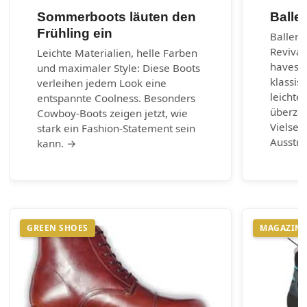
Sommerboots läuten den
Balle
Frühling ein
Balleri
Revival
Leichte Materialien, helle Farben
haves d
und maximaler Style: Diese Boots
klassis
verleihen jedem Look eine
leichte
entspannte Coolness. Besonders
überzeu
Cowboy-Boots zeigen jetzt, wie
Vielsei
stark ein Fashion-Statement sein
Ausstr
kann. →
GREEN SHOES
MAGAZIN