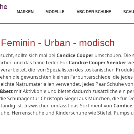
MARKEN
MODELLE
ABC DER SCHUHE
SCHU
 Feminin - Urban - modisch
sucht, sollte sich mal bei
Candice Cooper
umschauen. Die 
Farben und das feine Leder. Für
Candice Cooper Sneaker
we
verarbeitet, die von Spezialisten des toskanischen Produk
ehen die gewünschten kleinen Farbunterschiede, die jedes 
eichte Natrumaterialien verwendet. Jedes Paar Schuhe von
ußbett
mit Aktivkohle und bietet dadurch zusätzliche ein pe
die Schuhagentur Christoph Siegel aus München, die für De
tändig ist. Inzwischen umfasst das Sortiment von
Candice
he, Herrenschuhe und Kinderschuhe wie Stiefel, Pumps u