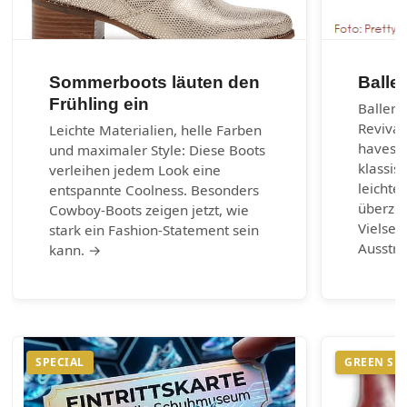
Sommerboots läuten den
Balle
Frühling ein
Balleri
Revival
Leichte Materialien, helle Farben
haves d
und maximaler Style: Diese Boots
klassis
verleihen jedem Look eine
leichte
entspannte Coolness. Besonders
überzeu
Cowboy-Boots zeigen jetzt, wie
Vielsei
stark ein Fashion-Statement sein
Ausstr
kann. →
SPECIAL
GREEN SH