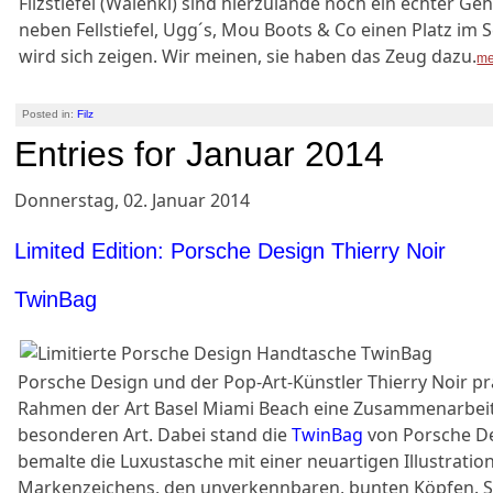
Filzstiefel (Walenki) sind hierzulande noch ein echter Geh
neben Fellstiefel, Ugg´s, Mou Boots & Co einen Platz i
wird sich zeigen. Wir meinen, sie haben das Zeug dazu.
me
Posted in:
Filz
Entries for Januar 2014
Donnerstag, 02. Januar 2014
Limited Edition: Porsche Design Thierry Noir
TwinBag
Porsche Design und der Pop-Art-Künstler Thierry Noir pr
Rahmen der Art Basel Miami Beach eine Zusammenarbeit
besonderen Art. Dabei stand die
TwinBag
von Porsche D
bemalte die Luxustasche mit einer neuartigen Illustratio
Markenzeichens, den unverkennbaren, bunten Köpfen. S