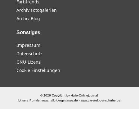
Farbtrends
Archiv Fotogalerien
Archiv Blog
Sonstiges
Impressum
Datenschutz
GNU-Lizenz
Cookie Einstellungen
© 2026 Copyright by Hallo-Onlinejournal.
Unsere Portale:
www.hallo-bergstrasse.de
-
www.die-welt-der-schuhe.de