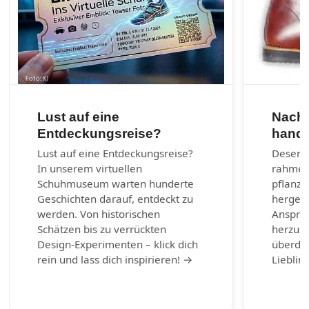
Lust auf eine
Nachh
Entdeckungsreise?
handg
Lust auf eine Entdeckungsreise?
Desenra
In unserem virtuellen
rahmen
Schuhmuseum warten hunderte
pflanzl
Geschichten darauf, entdeckt zu
hergest
werden. Von historischen
Anspruc
Schätzen bis zu verrückten
herzust
Design-Experimenten – klick dich
überda
rein und lass dich inspirieren! →
Lieblin