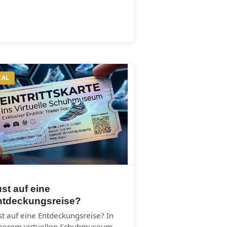
IAL
st auf eine
ntdeckungsreise?
st auf eine Entdeckungsreise? In
serem virtuellen Schuhmuseum