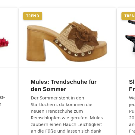
TREND
TRE
Mules: Trendschuhe für
Sl
den Sommer
F
st-
Der Sommer steht in den
We
b
Startlöchern, da kommen die
je
neuen Trendschuhe zum
Pu
Reinschlüpfen wie gerufen. Mules
20
zaubern einen Hauch Leichtigkeit
an
an die Füße und lassen sich dank
Fr