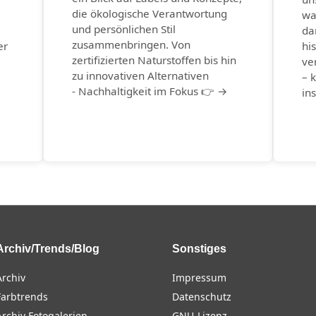
die ökologische Verantwortung
wa
und persönlichen Stil
da
zusammenbringen. Von
er
hi
zertifizierten Naturstoffen bis hin
ve
zu innovativen Alternativen
– k
- Nachhaltigkeit im Fokus 👉 →
in
Archiv/Trends/Blog
Sonstiges
Archiv
Impressum
Farbtrends
Datenschutz
Archiv Fotogalerien
GNU-Lizenz