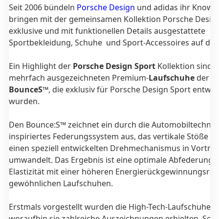
Seit 2006 bündeln
Porsche Design
und adidas ihr Know
bringen mit der gemeinsamen Kollektion Porsche Desig
exklusive und mit funktionellen Details ausgestattete
Sportbekleidung, Schuhe und Sport-Accessoires auf den
Ein Highlight der
Porsche Design Sport
Kollektion sind 
mehrfach ausgezeichneten Premium-
Laufschuhe
der Se
BounceS™
, die exklusiv für Porsche Design Sport entwo
wurden.
Den Bounce:S™ zeichnet ein durch die Automobiltechnol
inspiriertes Federungssystem aus, das vertikale Stöße d
einen speziell entwickelten Drehmechanismus in Vortrie
umwandelt. Das Ergebnis ist eine optimale Abfederung 
Elastizität mit einer höheren Energierückgewinnungsrate
gewöhnlichen Laufschuhen.
Erstmals vorgestellt wurden die High-Tech-Laufschuhe 2
woraufhin sie zahlreiche Auszeichnungen erhielten. So