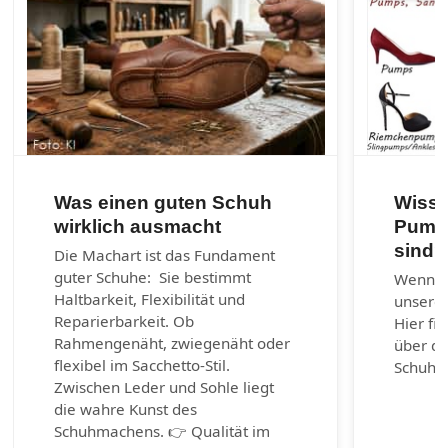
Was einen guten Schuh
Wisse
wirklich ausmacht
Pumps
sind?
Die Machart ist das Fundament
guter Schuhe: Sie bestimmt
Wenn ni
Haltbarkeit, Flexibilität und
unserem
Reparierbarkeit. Ob
Hier fi
Rahmengenäht, zwiegenäht oder
über di
flexibel im Sacchetto-Stil.
Schuhm
Zwischen Leder und Sohle liegt
die wahre Kunst des
Schuhmachens. 👉 Qualität im