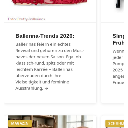
Ballerina-Trends 2026:
Sling
Frühj
Ballerinas feiern ein echtes
Revival und gehören zu den Must-
Wenn es
haves der neuen Saison. Egal ob
jeder G
klassisch-rund, spitz oder mit
Pumps.
leichtem Karrée – Ballerinas
2025 si
überzeugen durch ihre
angesag
Vielseitigkeit und feminine
Frauen 
Ausstrahlung. →
MAGAZIN
SCHUHLEX