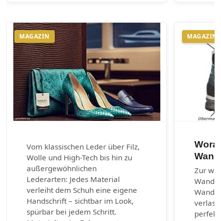
MAGAZIN
MAGAZIN
Worau
Vom klassischen Leder über Filz,
Wand
Wolle und High-Tech bis hin zu
außergewöhnlichen
Zur wic
Lederarten: Jedes Material
Wander
verleiht dem Schuh eine eigene
Wanders
Handschrift – sichtbar im Look,
verlass
spürbar bei jedem Schritt.
perfekt