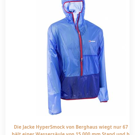
Die Jacke HyperSmock von Berghaus wiegt nur 67 G
hält einer Wassersäule von 15.000 mm Stand und bie