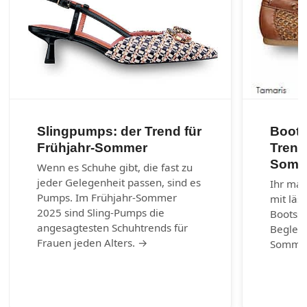
Slingpumps: der Trend für
Boots
Frühjahr-Sommer
Trend
Somm
Wenn es Schuhe gibt, die fast zu
jeder Gelegenheit passen, sind es
Ihr mar
Pumps. Im Frühjahr-Sommer
mit läs
2025 sind Sling-Pumps die
Bootss
angesagtesten Schuhtrends für
Begleit
Frauen jeden Alters. →
Somme