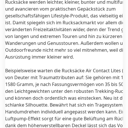
Rucksäcke werden leichter, kleiner, bunter und multifunk
und avancieren vom praktischen Gepäckstück zum
gesellschaftsfähigen Lifestyle-Produkt, das vielseitig ein
ist. Damit spiegeln sich im Rucksackmarkt vor allem die
veränderten Freizeitaktivitäten wider, denn der Trend g
von langen und extremen Touren und hin zu kürzeren
Wanderungen und Genusstouren. Außerdem wollen un
Outdoorfreunde nicht mehr so viel mitnehmen, weil die
Ausrüstung immer kleiner wird.
Beispielsweise warten die Rucksäcke Air Contact Lites (AC
von Deuter mit Traumattributen auf: Sie gehören mit 145
1580 Gramm, je nach Fassungsvermögen von 35 bis 50 Li
den Leichtgewichten unter den robusten Trekking-Ruck
und können doch ordentlich was einstecken. Neu ist die 
schlanke Silhouette. Bewährt hat sich ein Tragesystem, 
Handumdrehen individuell angepasst werden kann. Ein
Luftpump-Effekt sorgt für eine gute Belüftung am Rück
dank dem höhenverstellbaren Deckel lässt sich das Vo