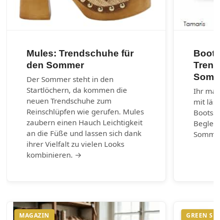
Mules: Trendschuhe für
Boots
den Sommer
Trend
Somm
Der Sommer steht in den
Startlöchern, da kommen die
Ihr mar
neuen Trendschuhe zum
mit läs
Reinschlüpfen wie gerufen. Mules
Bootss
zaubern einen Hauch Leichtigkeit
Begleit
an die Füße und lassen sich dank
Somme
ihrer Vielfalt zu vielen Looks
kombinieren. →
MAGAZIN
GREEN SH