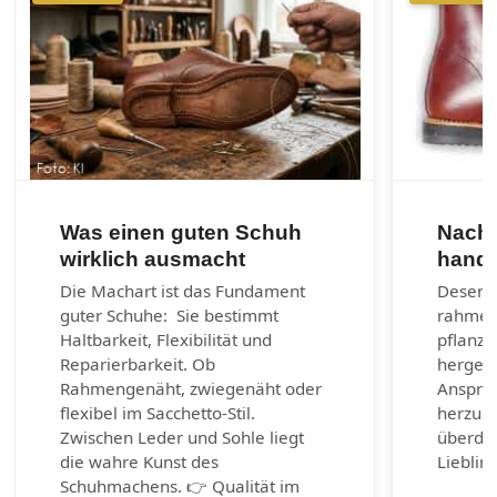
Was einen guten Schuh
Nachh
wirklich ausmacht
handg
Die Machart ist das Fundament
Desenra
guter Schuhe: Sie bestimmt
rahmen
Haltbarkeit, Flexibilität und
pflanzl
Reparierbarkeit. Ob
hergest
Rahmengenäht, zwiegenäht oder
Anspruc
flexibel im Sacchetto-Stil.
herzust
Zwischen Leder und Sohle liegt
überda
die wahre Kunst des
Lieblin
Schuhmachens. 👉 Qualität im