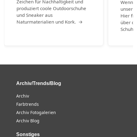
Zeichen für Nachhaltigkeit und
Wenn ni
produziert coole Outdoorschuhe
unserem
und Sneaker aus
Hier fi
Naturmaterialien und Kork. →
über di
Schuhm
Archiv/Trends/Blog
Archiv
Farbtrends
Archiv Fotogalerien
Archiv Blog
Sonstiges