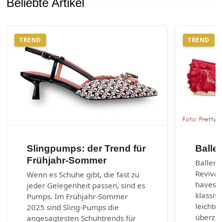
Beliebte Artikel
TREND
TREND
Slingpumps: der Trend für
Balle
Frühjahr-Sommer
Balleri
Revival
Wenn es Schuhe gibt, die fast zu
haves d
jeder Gelegenheit passen, sind es
klassis
Pumps. Im Frühjahr-Sommer
leichte
2025 sind Sling-Pumps die
überzeu
angesagtesten Schuhtrends für