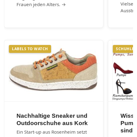
Vielsei
Frauen jeden Alters. →
Ausstr
LABELS TO WATCH
SCHUHLEX
Nachhaltige Sneaker und
Wisse
Outdoorschuhe aus Kork
Pumps
sind?
Ein Start-up aus Rosenheim setzt