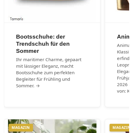
Bootsschuhe: der
Anima
Trendschuh für den
Animal-
Sommer
Klassik
erfinde
Ihr maritimer Charme, gepaart
Leoprin
mit lässiger Eleganz, macht
Eleganz
Bootsschuhe zum perfekten
Frühja
Begleiter für Frühling und
2026 au
Sommer. →
von: Ku
MAGAZIN
MAGAZIN