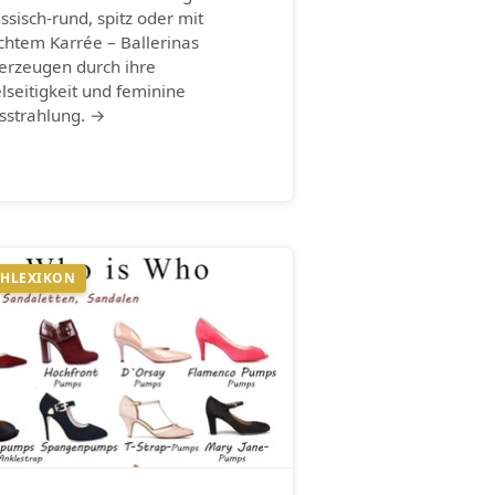
assisch-rund, spitz oder mit
ichtem Karrée – Ballerinas
erzeugen durch ihre
elseitigkeit und feminine
sstrahlung. →
HLEXIKON