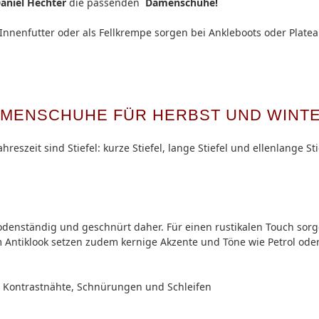
aniel Hechter
die passenden
Damenschuhe!
Innenfutter oder als Fellkrempe sorgen bei Ankleboots oder Pla
MENSCHUHE FÜR HERBST UND WINTER
hreszeit sind Stiefel: kurze Stiefel, lange Stiefel und ellenlange Stie
denständig und geschnürt daher. Für einen rustikalen Touch sor
im Antiklook setzen zudem kernige Akzente und Töne wie Petrol o
 Kontrastnähte, Schnürungen und Schleifen