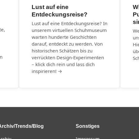
Lust auf eine
W
Entdeckungsreise?
P
s
–
Lust auf eine Entdeckungsreise? In
te,
unserem virtuellen Schuhmuseum
We
warten hunderte Geschichten
un
darauf, entdeckt zu werden. Von
Hi
historischen Schätzen bis zu
üb
in
verrückten Design-Experimenten
Sc
– klick dich rein und lass dich
inspirieren! →
Archiv/Trends/Blog
Sonstiges
Archiv
Impressum