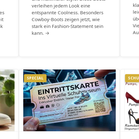
kl
verleihen jedem Look eine
le
es
entspannte Coolness. Besonders
üb
it
Cowboy-Boots zeigen jetzt, wie
Vi
nk
stark ein Fashion-Statement sein
Au
kann. →
SPECIAL
SCHU