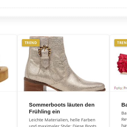
TREND
TRE
Sommerboots läuten den
Ba
Frühling ein
Ba
Re
Leichte Materialien, helle Farben
ha
und maximaler Style: Diese Boots