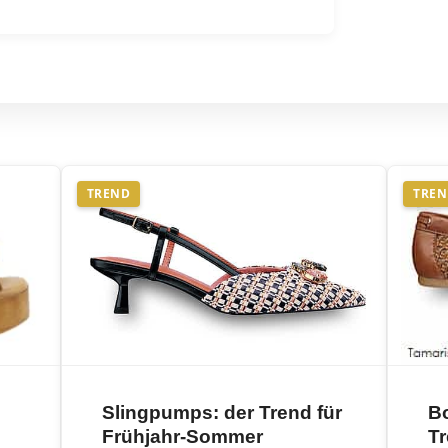
TREND
TRE
Slingpumps: der Trend für
B
Frühjahr-Sommer
T