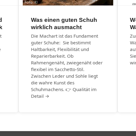
d
Was einen guten Schuh
Wo
k
wirklich ausmacht
W
t
Die Machart ist das Fundament
Zu
guter Schuhe: Sie bestimmt
Wa
e
Haltbarkeit, Flexibilität und
au
Reparierbarkeit. Ob
Si
Rahmengenäht, zwiegenäht oder
wi
flexibel im Sacchetto-Stil.
Zwischen Leder und Sohle liegt
die wahre Kunst des
Schuhmachens. 👉 Qualität im
Detail →