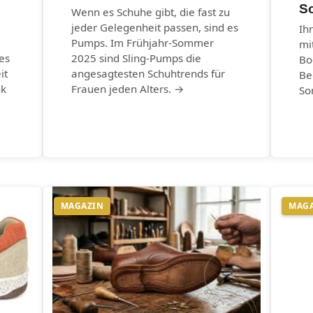
S
Wenn es Schuhe gibt, die fast zu
jeder Gelegenheit passen, sind es
Ih
Pumps. Im Frühjahr-Sommer
mi
es
2025 sind Sling-Pumps die
Bo
it
angesagtesten Schuhtrends für
Be
nk
Frauen jeden Alters. →
So
MAGAZIN
MAG