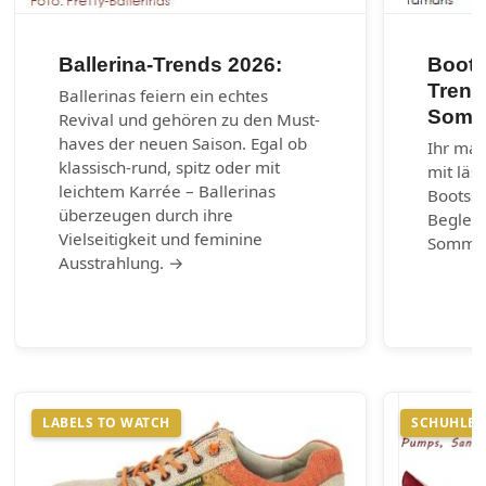
Ballerina-Trends 2026:
Boots
Trend
Ballerinas feiern ein echtes
Somm
Revival und gehören zu den Must-
haves der neuen Saison. Egal ob
Ihr mar
klassisch-rund, spitz oder mit
mit läs
leichtem Karrée – Ballerinas
Bootss
überzeugen durch ihre
Begleit
Vielseitigkeit und feminine
Somme
Ausstrahlung. →
LABELS TO WATCH
SCHUHLEX