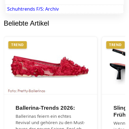
Schuhtrends F/S: Archiv
Beliebte Artikel
TREND
TREND
Ballerina-Trends 2026:
Sling
Frühj
Ballerinas feiern ein echtes
Revival und gehören zu den Must-
Wenn es
haves der neuen Saison. Egal ob