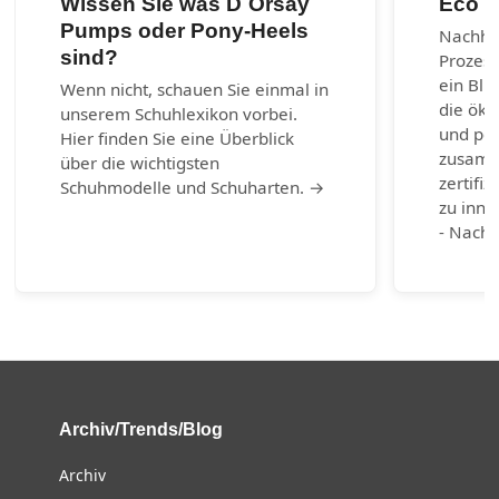
Wissen Sie was D´Orsay
Eco m
Pumps oder Pony-Heels
Nachhal
sind?
Prozes
ein Bli
Wenn nicht, schauen Sie einmal in
die öko
unserem Schuhlexikon vorbei.
und per
Hier finden Sie eine Überblick
zusamm
über die wichtigsten
zertifiz
Schuhmodelle und Schuharten. →
zu inno
- Nachh
Archiv/Trends/Blog
Archiv