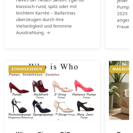
jeder G
klassisch-rund, spitz oder mit
Pumps.
leichtem Karrée – Ballerinas
2025 si
überzeugen durch ihre
angesag
Vielseitigkeit und feminine
Frauen 
Ausstrahlung. →
SCHUHLEXIKON
MAGAZIN