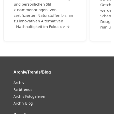
und persönlichen Stil
Geschic
zusammenbringen. Von
werden.
zertifizierten Naturstoffen bis hin
Schätze
zu innovativen Alternativen
Design-
- Nachhaltigkeit im Fokus 👉 →
rein un
Archiv/Trends/Blog
Archiv
Farbtrends
Archiv Fotogalerien
Archiv Blog