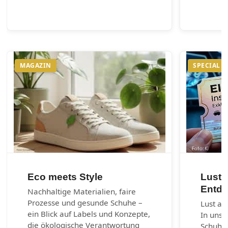
MAGAZIN
SPECIAL
Eco meets Style
Lust 
Entde
Nachhaltige Materialien, faire
Prozesse und gesunde Schuhe –
Lust au
ein Blick auf Labels und Konzepte,
In unse
die ökologische Verantwortung
Schuhm