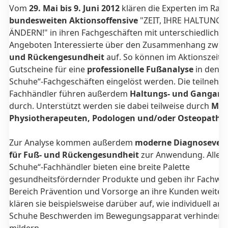
Vom
29. Mai bis 9. Juni 2012
klären die Experten im Ra
bundesweiten Aktionsoffensive
"ZEIT, IHRE HALTUNG 
ÄNDERN!" in ihren Fachgeschäften mit unterschiedliche
Angeboten Interessierte über den Zusammenhang zwis
und Rückengesundheit
auf. So können im Aktionszeitra
Gutscheine für eine
professionelle Fußanalyse
in den 
Schuhe“-Fachgeschäften eingelöst werden. Die teilneh
Fachhändler führen außerdem
Haltungs- und Gangana
durch. Unterstützt werden sie dabei teilweise durch
Medi
Physiotherapeuten, Podologen und/oder Osteopathe
Zur Analyse kommen außerdem
moderne Diagnosever
für Fuß- und Rückengesundheit
zur Anwendung. Alle 
Schuhe“-Fachhändler bieten eine breite Palette
gesundheitsfördernder Produkte und geben ihr Fachwis
Bereich Prävention und Vorsorge an ihre Kunden weiter.
klären sie beispielsweise darüber auf, wie individuell an
Schuhe Beschwerden im Bewegungsapparat verhindern