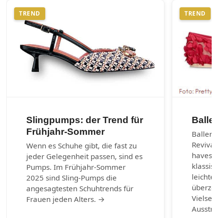
TREND
TREND
Slingpumps: der Trend für
Balle
Frühjahr-Sommer
Balleri
Revival
Wenn es Schuhe gibt, die fast zu
haves d
jeder Gelegenheit passen, sind es
klassis
Pumps. Im Frühjahr-Sommer
leichte
2025 sind Sling-Pumps die
überzeu
angesagtesten Schuhtrends für
Vielsei
Frauen jeden Alters. →
Ausstr