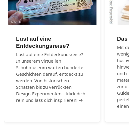
Lust auf eine
Das 1
Entdeckungsreise?
Mit den
wenig 
Lust auf eine Entdeckungsreise?
hochwer
In unserem virtuellen
hinweg 
Schuhmuseum warten hunderte
und ihr
Geschichten darauf, entdeckt zu
materia
werden. Von historischen
zur opt
Schätzen bis zu verrückten
Guide b
Design-Experimenten – klick dich
perfekt
rein und lass dich inspirieren! →
einen g