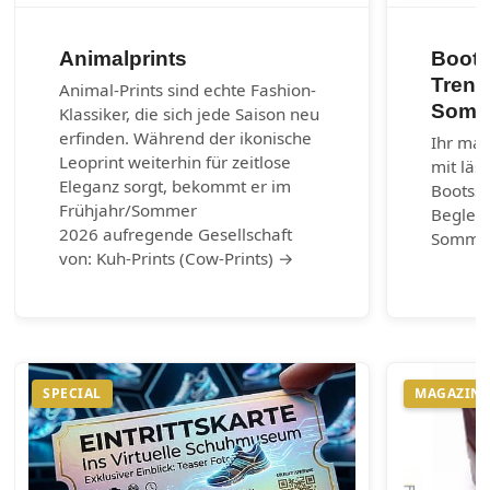
Animalprints
Boots
Trend
Animal-Prints sind echte Fashion-
Somm
Klassiker, die sich jede Saison neu
erfinden. Während der ikonische
Ihr mar
Leoprint weiterhin für zeitlose
mit läs
Eleganz sorgt, bekommt er im
Bootss
Frühjahr/Sommer
Begleit
2026 aufregende Gesellschaft
Somme
von: Kuh-Prints (Cow-Prints) →
SPECIAL
MAGAZIN