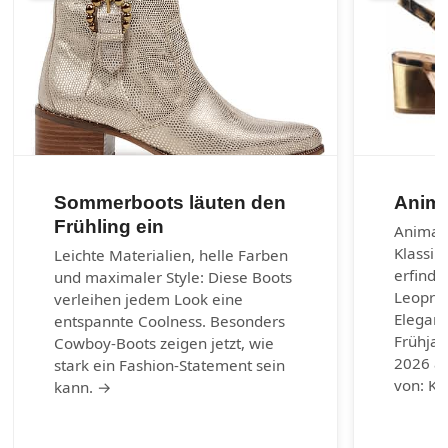
Sommerboots läuten den
Anima
Frühling ein
Animal-
Klassik
Leichte Materialien, helle Farben
erfinde
und maximaler Style: Diese Boots
Leoprin
verleihen jedem Look eine
Eleganz
entspannte Coolness. Besonders
Frühja
Cowboy-Boots zeigen jetzt, wie
2026 au
stark ein Fashion-Statement sein
von: Ku
kann. →