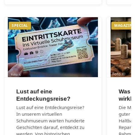
SPECIAL
MAGAZIN
Lust auf eine
Was e
Entdeckungsreise?
wirkl
Lust auf eine Entdeckungsreise?
Die Mac
In unserem virtuellen
guter S
Schuhmuseum warten hunderte
Haltbark
Geschichten darauf, entdeckt zu
Reparie
werden. Von historischen
Rahmen