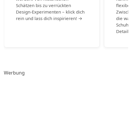
Schätzen bis zu verrückten
flexibel
Design-Experimenten – klick dich
Zwische
rein und lass dich inspirieren! →
die wah
Schuhm
Detail 
Werbung