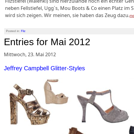
Filzstiefel (Walenki) sind hierzulande noch ein echter Geh
neben Fellstiefel, Ugg´s, Mou Boots & Co einen Platz i
wird sich zeigen. Wir meinen, sie haben das Zeug dazu.
me
Posted in:
Filz
Entries for Mai 2012
Mittwoch, 23. Mai 2012
Jeffrey Campbell Glitter-Styles