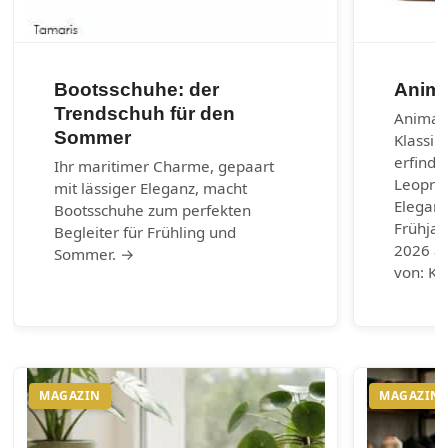
Bootsschuhe: der
Anima
Trendschuh für den
Animal-
Sommer
Klassik
erfinde
Ihr maritimer Charme, gepaart
Leoprin
mit lässiger Eleganz, macht
Eleganz
Bootsschuhe zum perfekten
Frühja
Begleiter für Frühling und
2026 au
Sommer. →
von: Ku
MAGAZIN
MAGAZIN