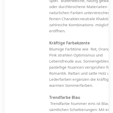
Spiel. Butterweiche, häufig gewas
oder durchbrochene Materialien in 
natürlichen Farben unterstreichen 
feinen Charakter.neutrale Khakitöne
zahlreiche Kombinations- möglichke
eröffnen.
Kräftige Farbakzente
Blumige Farbtöne wie Rot, Orange
Pink strahlen Optimismus und
Lebensfreude aus. Sonnengebleich
pastellige Nuancen versprühen fem
Romantik. Rattan und satte Holz un
Lederfarben ergänzen die kräftigen
warmen Sommerfarben.
Trendfarbe Blau
Trendfarbe Nummer eins ist Blau i
sämtlichen Schattierungen: Mit ein