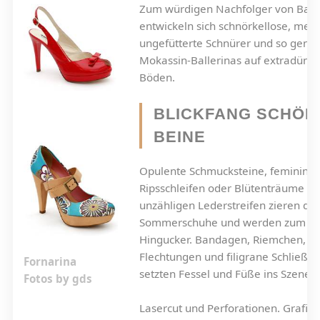
Zum würdigen Nachfolger von Balle
entwickeln sich schnörkellose, meis
ungefütterte Schnürer und so gena
Mokassin-Ballerinas auf extradünn
Böden.
BLICKFANG SCHÖN
BEINE
Opulente Schmucksteine, feminine
Ripsschleifen oder Blütenträume au
unzähligen Lederstreifen zieren di
Sommerschuhe und werden zum
Hingucker.
Bandagen, Riemchen,
Flechtungen und filigrane Schließe
Fornarina
setzten Fessel und Füße ins Szene.
Fotos by gds
Lasercut und Perforationen. Grafis