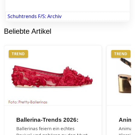
Schuhtrends F/S: Archiv
Beliebte Artikel
TREND
TREND
Ballerina-Trends 2026:
Anima
Ballerinas feiern ein echtes
Animal-
Revival und gehören zu den Must-
Klassik