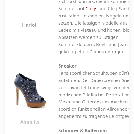
sich Fashionistas, die im kommend
Sommer auf
Clogs
und Clog-Sandal
rustikalen Holzsohlen, Nägeln und 
setzen. Die lässigen Modelle aus k
Harlot
Leder, mit Plateau und hohen, bloc
Absätzen werden zu luftigen
Sommerkleidern, Boyfriend-Jeans 
gekrempelten Chinos getragen
Sneaker
Fans sportlicher Schuhtypen dürfen
aufatmen: Der Dauerbrenner Snea
verschwindet keineswegs von der
modischen Bildfläche. Perforatione
Mesh- und Gitterdessins machen a
sportlich-funktionellen Allroundern
angenehm zu tragende Leichtgewic
Aiminier
Schnürer & Ballerinas