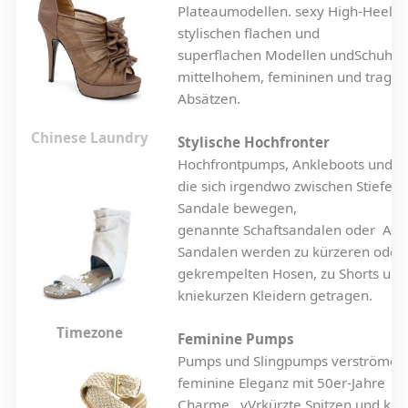
Plateaumodellen. sexy High-Heels,
stylischen flachen und
superflachen Modellen undSchuhe 
mittelhohem, femininen und tragb
Absätzen.
Chinese Laundry
Stylische Hochfronter
Hochfrontpumps, Ankleboots und M
die sich irgendwo zwischen Stiefele
Sandale bewegen,
genannte Schaftsandalen oder Ank
Sandalen werden zu kürzeren oder
gekrempelten Hosen, zu Shorts und
kniekurzen Kleidern getragen.
Timezone
Feminine Pumps
Pumps und Slingpumps verströmen
feminine Eleganz mit 50er-Jahre
Charme. vVrkürzte Spitzen und klei