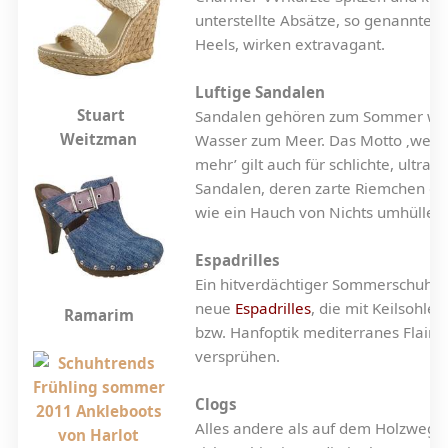
unterstellte Absätze, so genannte K
Heels, wirken extravagant.
Luftige Sandalen
Stuart
Sandalen gehören zum Sommer wie
Weitzman
Wasser zum Meer.
Das Motto ‚wenig
mehr’ gilt auch für schlichte, ultrafl
Sandalen, deren zarte Riemchen di
wie ein Hauch von Nichts umhüllen.
Espadrilles
Ein hitverdächtiger Sommerschuh s
neue
Espadrilles
, die mit Keilsohlen 
Ramarim
bzw. Hanfoptik mediterranes Flair
versprühen.
Clogs
Alles andere als auf dem Holzweg 