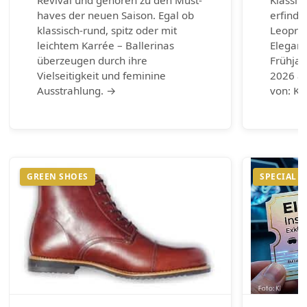
haves der neuen Saison. Egal ob
erfinde
klassisch-rund, spitz oder mit
Leoprin
leichtem Karrée – Ballerinas
Eleganz
überzeugen durch ihre
Frühja
Vielseitigkeit und feminine
2026 au
Ausstrahlung. →
von: Ku
GREEN SHOES
SPECIAL