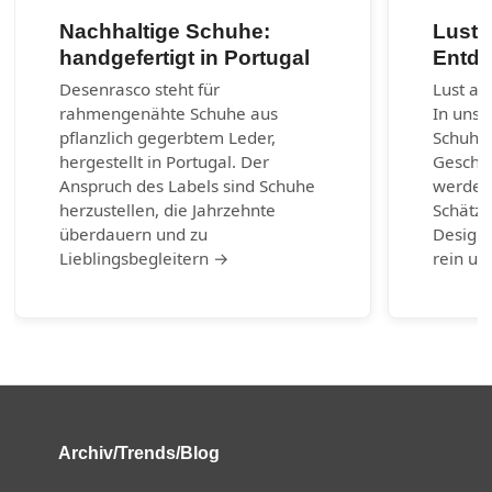
Nachhaltige Schuhe:
Lust 
handgefertigt in Portugal
Entde
Desenrasco steht für
Lust au
rahmengenähte Schuhe aus
In unse
pflanzlich gegerbtem Leder,
Schuhm
hergestellt in Portugal. Der
Geschic
Anspruch des Labels sind Schuhe
werden.
herzustellen, die Jahrzehnte
Schätze
überdauern und zu
Design-
Lieblingsbegleitern →
rein un
Archiv/Trends/Blog