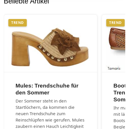
Beliebte Artikel
TREND
TREND
Mules: Trendschuhe für
Boots
den Sommer
Trend
Somm
Der Sommer steht in den
Startlöchern, da kommen die
Ihr mar
neuen Trendschuhe zum
mit läs
Reinschlüpfen wie gerufen. Mules
Bootss
zaubern einen Hauch Leichtigkeit
Begleit