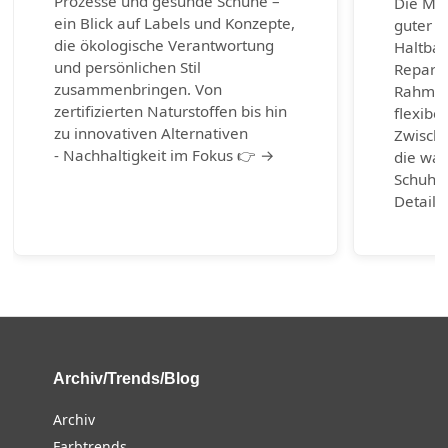
Prozesse und gesunde Schuhe –
Die Mac
ein Blick auf Labels und Konzepte,
guter S
die ökologische Verantwortung
Haltbark
und persönlichen Stil
Reparie
zusammenbringen. Von
Rahmen
zertifizierten Naturstoffen bis hin
flexibel
zu innovativen Alternativen
Zwische
- Nachhaltigkeit im Fokus 👉 →
die wah
Schuhm
Detail 
Archiv/Trends/Blog
Archiv
Farbtrends