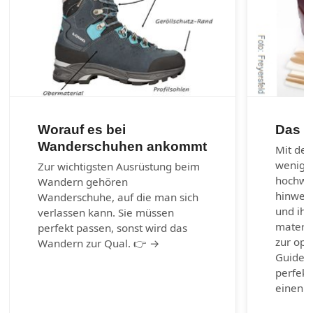
Worauf es bei
Das 1
Wanderschuhen ankommt
Mit den
wenig 
Zur wichtigsten Ausrüstung beim
hochwer
Wandern gehören
hinweg 
Wanderschuhe, auf die man sich
und ihr
verlassen kann. Sie müssen
materia
perfekt passen, sonst wird das
zur opt
Wandern zur Qual. 👉 →
Guide b
perfekt
einen g