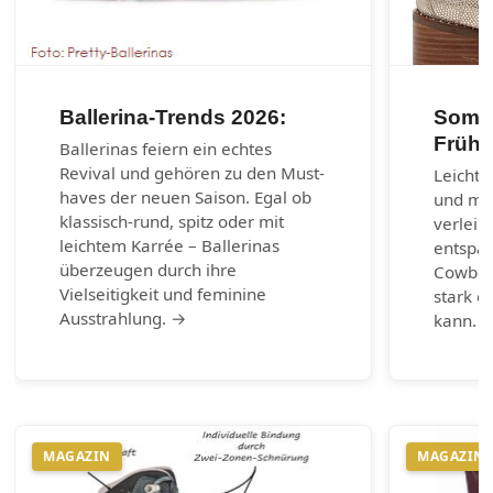
Ballerina-Trends 2026:
Somme
Frühl
Ballerinas feiern ein echtes
Revival und gehören zu den Must-
Leichte
haves der neuen Saison. Egal ob
und max
klassisch-rund, spitz oder mit
verleih
leichtem Karrée – Ballerinas
entspa
überzeugen durch ihre
Cowboy-
Vielseitigkeit und feminine
stark e
Ausstrahlung. →
kann. 
MAGAZIN
MAGAZIN