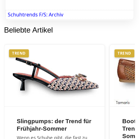
Schuhtrends F/S: Archiv
Beliebte Artikel
TREND
TREND
Slingpumps: der Trend für
Boots
Frühjahr-Sommer
Trend
Somm
Wenn es Schuhe gibt, die fast zu