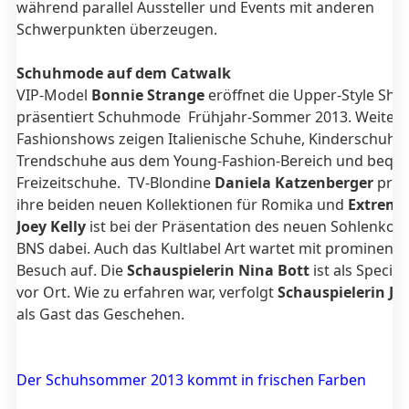
während parallel Aussteller und Events mit anderen
Schwerpunkten überzeugen.
Schuhmode auf dem Catwalk
VIP-Model
Bonnie Strange
eröffnet die Upper-Style Sh
präsentiert Schuhmode Frühjahr-Sommer 2013. Weitere
Fashionshows zeigen Italienische Schuhe, Kinderschuhe,
Trendschuhe aus dem Young-Fashion-Bereich und bequ
Freizeitschuhe. TV-Blondine
Daniela Katzenberger
präs
ihre beiden neuen Kollektionen für Romika und
Extrems
Joey Kelly
ist bei der Präsentation des neuen Sohlenkon
BNS dabei. Auch das Kultlabel Art wartet mit prominent
Besuch auf. Die
Schauspielerin Nina Bott
ist als Specia
vor Ort. Wie zu erfahren war, verfolgt
Schauspielerin Jul
als Gast das Geschehen.
Der Schuhsommer 2013 kommt in frischen Farben