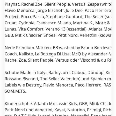
Playhat, Rachel Zoe, Silent People, Versus, Zespa (white c
Flavio Menorca, Jorge Bischoff, Julie Dee, Paco Herrero,
Project, PoccoPazza, Stephane Gontard, The Seller (super
Cruan, Cydonia, Francesco Milano, Martina K., More & Mo
Lunas, Vita Comfort, Verano 13 (essential), Atlanta Mocas
GBB, Mitik Children Shoes, Petit Nord, Venettini (kidwalk)
Neue Premium-Marken: BB washed by Bruno Bordese, Civ
Coach, Kalliste, La Bottega Di Lisa, McQ by Alexander Mc
Rachel Zoe, Silent People, Versus oder Visconti & du Rèa
Schuhe Made in Italy:. Barleycorn, Ciaboo, Dondup, Kinner
Rossano Bisconti, The Seller, Valentino) und Spanien mit
Labels wie Destroy, Flavio Menorca, Paco Herrero, RAS o
SOM.MITS.
Kinderschuhe: Atlanta Mocassin Kids, GBB, Mitik Childre
Petit Nord und Venettini,
Kavat, Naturino, Primigi, Richter