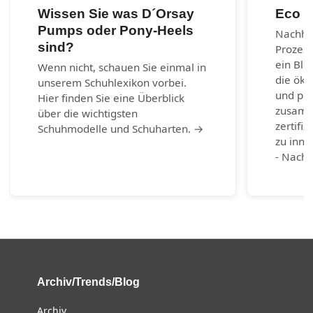
Wissen Sie was D´Orsay
Eco m
Pumps oder Pony-Heels
Nachhal
sind?
Prozes
ein Bli
Wenn nicht, schauen Sie einmal in
die öko
unserem Schuhlexikon vorbei.
und per
Hier finden Sie eine Überblick
zusamm
über die wichtigsten
zertifiz
Schuhmodelle und Schuharten. →
zu inno
- Nachh
Archiv/Trends/Blog
Archiv