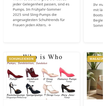
jeder Gelegenheit passen, sind es
Ihr mar
Pumps. Im Frühjahr-Sommer
mit läs
2025 sind Sling-Pumps die
Bootss
angesagtesten Schuhtrends für
Begleit
Frauen jeden Alters. →
Somme
SCHUHLEXIKON
MAGAZIN