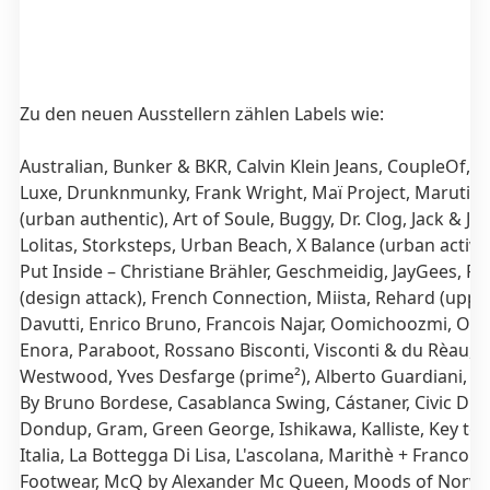
Zu den neuen Ausstellern zählen Labels wie:
Australian, Bunker
& BKR, Calvin Klein Jeans, CoupleOf, C
Luxe, Drunknmunky, Frank Wright, Maï Project, Maruti, 
(urban authentic), Art of Soule, Buggy, Dr. Clog, Jack & Jo
Lolitas, Storksteps, Urban Beach, X Balance (urban active 
Put Inside – Christiane Brähler, Geschmeidig, JayGees, Pe
(design attack), French Connection, Miista, Rehard (upper
Davutti, Enrico Bruno, Francois Najar, Oomichoozmi, Or
Enora, Paraboot, Rossano Bisconti, Visconti & du Rèau, V
Westwood, Yves Desfarge (prime²), Alberto Guardiani, 
By Bruno Bordese, Casablanca Swing, Cástaner, Civic Duty
Dondup, Gram, Green George, Ishikawa, Kalliste, Key tè,
Italia, La Bottegga Di Lisa, L'ascolana, Marithè + Francoi
Footwear, McQ by Alexander Mc Queen, Moods of Norwa