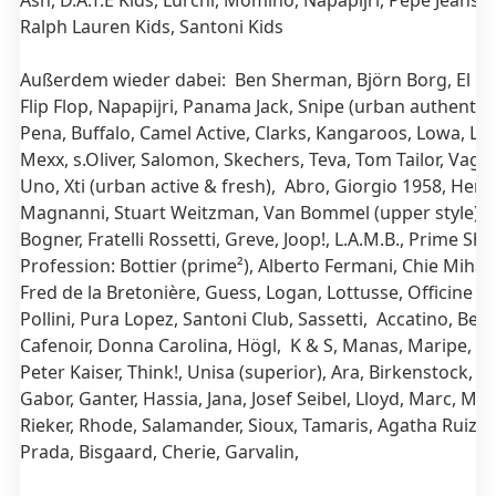
Ash, D.A.T.E Kids, Lurchi, Momino, Napapijri, Pepe Jeans, 
Ralph Lauren Kids, Santoni Kids
Außerdem wieder dabei: Ben Sherman, Björn Borg, El Nat
Flip Flop, Napapijri, Panama Jack, Snipe (urban authentic
Pena, Buffalo, Camel Active, Clarks, Kangaroos, Lowa, Lu
Mexx, s.Oliver, Salomon, Skechers, Teva, Tom Tailor, Vaga
Uno, Xti (urban active
& fresh), Abro, Giorgio 1958, Hen
Magnanni, Stuart Weitzman, Van Bommel (upper style), 
Bogner, Fratelli Rossetti, Greve, Joop!, L.A.M.B., Prime Sho
Profession: Bottier (prime²), Alberto Fermani, Chie Mihar
Fred de la Bretonière, Guess, Logan, Lottusse, Officine Cr
Pollini, Pura Lopez, Santoni Club, Sassetti, Accatino, Be
Cafenoir, Donna Carolina, Högl, K & S, Manas, Maripe, P
Peter Kaiser, Think!, Unisa (superior), Ara, Birkenstock, Bu
Gabor, Ganter, Hassia, Jana, Josef Seibel, Lloyd, Marc, Mep
Rieker, Rhode, Salamander, Sioux, Tamaris, Agatha Ruiz d
Prada, Bisgaard, Cherie, Garvalin,