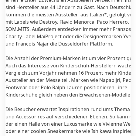
einen leichten Zuwachs an Ausstellern verzeichnen. Ins
sind Hersteller aus 44 Ländern zu Gast. Nach Deutschla
kommen die meisten Aussteller aus Italien*, gefolgt vo
mit Labels wie Destroy, Flavio Menorca, Paco Herrero, R
SOM.MITS. Außerdem entdecken immer mehr Franzosen
Charity-Label MaïProject oder die Designermarken Yves
und Francois Najar die Düsseldorfer Plattform.
Die Anzahl der Premium-Marken ist um vier Prozent gest
Auch das Interesse von Kinderschuh-Herstellern wächst.
Vergleich zum Vorjahr nehmen 16 Prozent mehr Kinder-
Aussteller an der Messe teil. Marken wie Napapijri, Pepe 
Footwear oder Polo Ralph Lauren positionieren ihre
Kinderschuhe gleich neben den Erwachsenen-Modellen.
Die Besucher erwartet Inspirationen rund ums Thema S
und Accessorires auf verschiedenen Ebenen. So kann man
der einen Halle von einer Luxusmarke wie Vivienne Wes
oder einer coolen Sneakermarke wie Ishikawa inspirieren