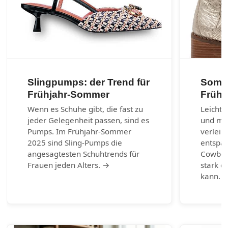
Slingpumps: der Trend für
Somme
Frühjahr-Sommer
Frühl
Wenn es Schuhe gibt, die fast zu
Leichte
jeder Gelegenheit passen, sind es
und max
Pumps. Im Frühjahr-Sommer
verleih
2025 sind Sling-Pumps die
entspa
angesagtesten Schuhtrends für
Cowboy-
Frauen jeden Alters. →
stark e
kann. 