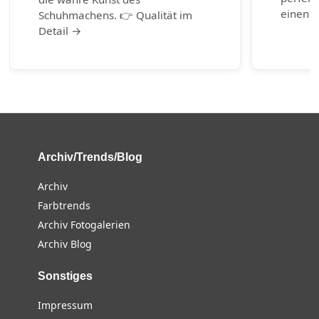
einen g
Schuhmachens. 👉 Qualität im
Detail →
Archiv/Trends/Blog
Archiv
Farbtrends
Archiv Fotogalerien
Archiv Blog
Sonstiges
Impressum