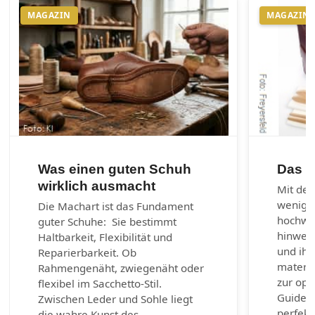
MAGAZIN
MAGAZIN
Was einen guten Schuh
Das 1
wirklich ausmacht
Mit den
wenig 
Die Machart ist das Fundament
hochwer
guter Schuhe: Sie bestimmt
hinweg 
Haltbarkeit, Flexibilität und
und ihr
Reparierbarkeit. Ob
materia
Rahmengenäht, zwiegenäht oder
zur opt
flexibel im Sacchetto-Stil.
Guide b
Zwischen Leder und Sohle liegt
perfekt
die wahre Kunst des