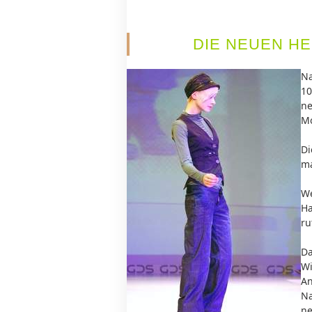
DIE NEUEN H
Na
10
ne
Mo
D
ma
We
Ha
ru
Da
Wi
An
Na
ne