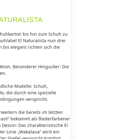
ATURALISTA
chuhkarton bis hin zum Schuh zu
uhlabel El Naturalista nun drei
h bis elegant richten sich die
ktion. Besonderer Hingucker: Die
en.
edliche Modelle: Schuh,
e, die durch eine spezielle
bedingungen verspricht.
rweitern die bereits im letzten
asil“ bekommt als fliederfarbener
Dessin: Das charakteristische El
Der Linie „Wakataua“ wird ein
er Stiefel verspricht Komfort