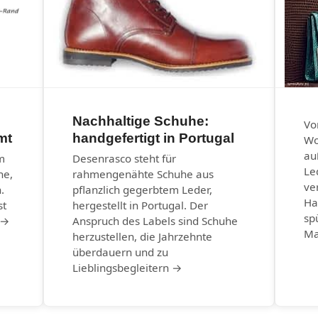
Nachhaltige Schuhe:
Vo
mt
handgefertigt in Portugal
Wo
au
m
Desenrasco steht für
Le
he,
rahmengenähte Schuhe aus
ve
.
pflanzlich gegerbtem Leder,
Ha
st
hergestellt in Portugal. Der
sp
 →
Anspruch des Labels sind Schuhe
Ma
herzustellen, die Jahrzehnte
überdauern und zu
Lieblingsbegleitern →