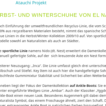
Atauchi Projekt
ERBST- UND WINTERSCHUHE VON EL N
ch Einführung der umweltfreundlichen Recyclus-Linie, die vom S
0% aus recycelbaren Materialen besteht, nimmt das spanische Sch
ue Linien in die Herbst/Winter-Kollektion 2009/10 auf. Von sportlic
delle sowohl an Naturalisten als auch an Städter
.
ie
sportliche Linie
namens Nido (dt. Nest) erweitert die Damenkolle
nuell gefertigte Sohle, auf der sich kreuzende Äste ein Nest form
iterer Neuzugang: „Inca“. Die Linie umfasst gleich drei unterschi
lbschuh und Stiefel. Key Item ist auch hier die handgefertigte Sohl
tschfeste Gummimixtur Stabilität und Sicherheit bei allen Wetter
neben liegt der Fokus der Damenkollektion
auf Ankle-Boots:
Sie e
nter eingeführte Wedges-Linie „Ambar“. Auch der Klassiker „Yggdr
kle-Boot einen neuen Look. Besonderes Augenmerk gilt dabei dem 
turalista Symbol, das einem Froschauge ähnelt, ziert den Schaft. 
uer, extravaganter Ankle Boot in natürlichen Farben hinzugefügt. D