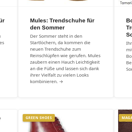
ür
Mules: Trendschuhe für
B
den Sommer
T
S
u
Der Sommer steht in den
es
Startlöchern, da kommen die
Ih
neuen Trendschuhe zum
mi
Reinschlüpfen wie gerufen. Mules
Bo
zaubern einen Hauch Leichtigkeit
Be
an die Füße und lassen sich dank
So
ihrer Vielfalt zu vielen Looks
kombinieren. →
GREEN SHOES
MAG