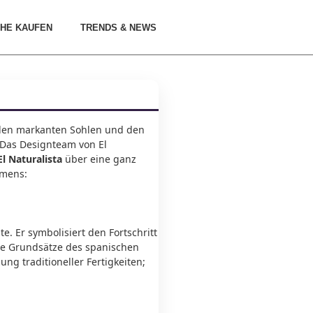
HE KAUFEN
TRENDS & NEWS
, den markanten Sohlen und den
! Das Designteam von El
l Naturalista
über eine ganz
hmens:
. Er symbolisiert den Fortschritt
die Grundsätze des spanischen
ng traditioneller Fertigkeiten;