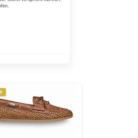
ufen.
ND