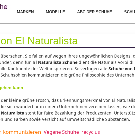
MARKEN
MODELLE
ABC DER SCHUHE
SCHU
n El Naturalista
zu übersehen. Sie fallen auf wegen ihres ungewöhnlichen Designs
under, denn für
El Naturalista Schuhe
dient die Natur als Vorbild
 alle Kontinente der Welt inspirieren. So verfügen alle
Schuhe von E
 Schuhsohlen kommunizieren die grüne Philosophie des Unterne
gehen kann
 der kleine grüne Frosch, das Erkennungsmerkmal von El Naturaliste
, die sich wunderbar in einem Unternehmen vereinen lassen, wie 
 Naturalista
steht für faire Bezahlung der Produzenten, Unterstützu
en und Farben sowie Verzicht auf umweltschädliche Substanzen.
n kommunizieren
Vegane Schuhe
recyclus