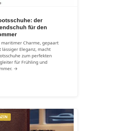
ootsschuhe: der
rendschuh für den
ommer
r maritimer Charme, gepaart
t lässiger Eleganz, macht
otsschuhe zum perfekten
gleiter für Frühling und
mmer. →
AZIN