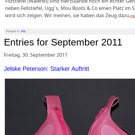
Filzstiefel (Walenki) sind hierzulande noch ein echter Geh
neben Fellstiefel, Ugg´s, Mou Boots & Co einen Platz i
wird sich zeigen. Wir meinen, sie haben das Zeug dazu.
me
Posted in:
Filz
Entries for September 2011
Freitag, 30. September 2011
Jelske Peterson: Starker Auftritt