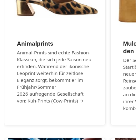
Animalprints
Mules
den 
Animal-Prints sind echte Fashion-
Klassiker, die sich jede Saison neu
Der So
erfinden. Während der ikonische
Startlö
Leoprint weiterhin für zeitlose
neuen 
Eleganz sorgt, bekommt er im
Reinsch
Frühjahr/Sommer
zaubern
2026 aufregende Gesellschaft
an die 
von: Kuh-Prints (Cow-Prints) →
ihrer Vi
kombin