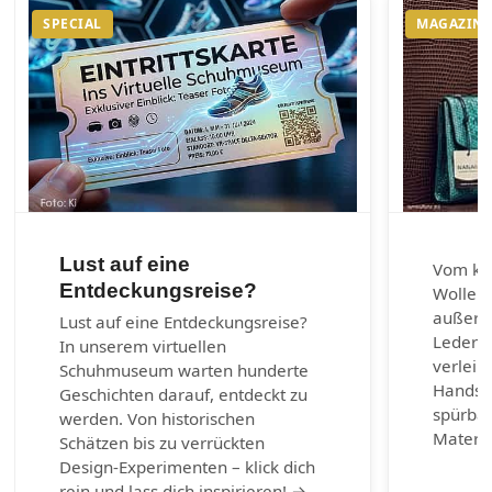
SPECIAL
MAGAZIN
Lust auf eine
Vom kla
Entdeckungsreise?
Wolle u
außerg
Lust auf eine Entdeckungsreise?
Lederar
In unserem virtuellen
verleih
Schuhmuseum warten hunderte
Handsch
Geschichten darauf, entdeckt zu
spürbar
werden. Von historischen
Materia
Schätzen bis zu verrückten
Design-Experimenten – klick dich
rein und lass dich inspirieren! →